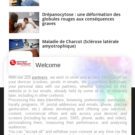
Drépanocytose : une déformation des
globules rouges aux conséquences
graves
Maladie de Charcot (Sclérose latérale
amyotrophique)
Welcome
With our 225
partners
, we wish to store and access information on
your devices (cookies, pixels in emails, etc.), combine and share
your personal data with our partners, whether collected on this
website or in our emails, already held by some of us, or obtained
later, including in other contexts.
Processing this data (identifiers, browsing, preferences, purchases,
loyalty programs, IP, postal addresses and emails, phone, precise
geolocation, etc.) allows developing and offering you services,
content, commercial offers and ads across your devices and
screens (including by email, post, SMS, phone, audio, and video),
Le site santé de référence avec chaque jour toute l'actualité
personalising them, measuring their performance, and analysing
audiences.
médicale decryptée par des médecins en exercice et les
You can "accept all" and withdraw your consent at any time via the