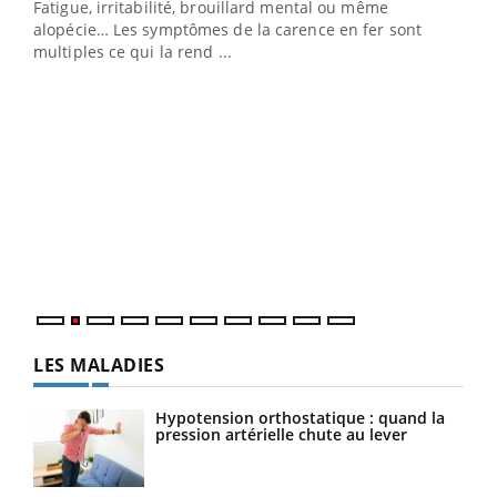
Fatigue, irritabilité, brouillard mental ou même
s non
alopécie… Les symptômes de la carence en fer sont
multiples ce qui la rend ...
Ins
You
par
En 2
ento
parf
LES MALADIES
Hypotension orthostatique : quand la
pression artérielle chute au lever