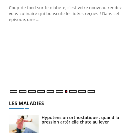
Coup de food sur le diabète, c'est votre nouveau rendez-
"Les rendez-vous de la santé et de la qualité de vie au
vous culinaire qui bouscule les idées reçues ! Dans cet
travail" de Pourquoi Docteur reçoivent Régis Blugeon,
épisode, une ...
DRH et directeur ...
Ecz
You
(3/3
Dans
vous
quot
LES MALADIES
Hypotension orthostatique : quand la
pression artérielle chute au lever