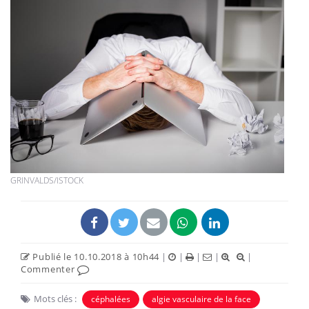
GRINVALDS/ISTOCK
Publié le 10.10.2018 à 10h44
|
|
|
|
|
Commenter
Mots clés :
céphalées
algie vasculaire de la face