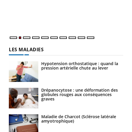
En 2
ento
parf
LES MALADIES
Hypotension orthostatique : quand la
pression artérielle chute au lever
Drépanocytose : une déformation des
globules rouges aux conséquences
graves
Maladie de Charcot (Sclérose latérale
amyotrophique)