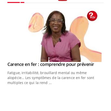
Youtube
Youtube
a
Carence en fer : comprendre pour prévenir
Youtube
Fatigue, irritabilité, brouillard mental ou même
s non
alopécie… Les symptômes de la carence en fer sont
multiples ce qui la rend ...
Ins
You
par