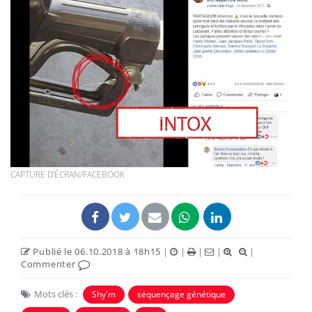
CAPTURE D'ÉCRAN/FACEBOOK
Publié le 06.10.2018 à 18h15
|
|
|
|
|
Commenter
Mots clés :
Shy'm
séquençage génétique