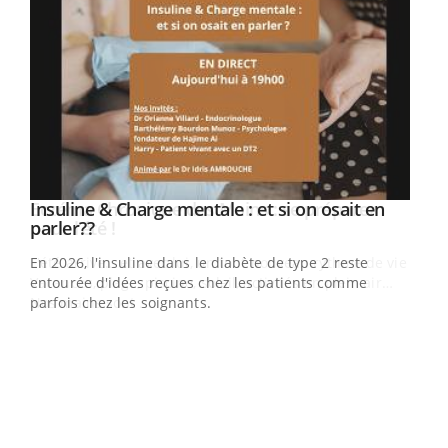
Insuline & Charge mentale : et si on osait en
Eczéma Chronique des Mains : se préparer
Youtube
Youtube
Youtube
Youtube
parler??
pour l’été !
En 2026, l'insuline dans le diabète de type 2 reste
L'été arrive… et avec lui, un tout nouveau rythme de vie !
entourée d'idées reçues chez les patients comme
Vacances, plage, piscine, soleil, activités en plein air…
parfois chez les soignants.
Nos mains sont ...
Dia
You
Le 
pers