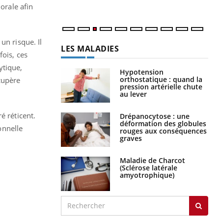
orale afin
un risque. Il
LES MALADIES
fois, ces
ytique,
Hypotension
orthostatique : quand la
cupère
pression artérielle chute
.
au lever
é réticent.
Drépanocytose : une
déformation des globules
onnelle
rouges aux conséquences
graves
Maladie de Charcot
(Sclérose latérale
amyotrophique)