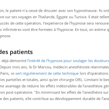
ion, le patient n'a cessé de discuter avec son hypnotiseuse. Ils o
re sur ses voyages en Thaïlande, Égypte ou Tunisie. Il était tell
 succès de cette opération, l'expérience de l'hypnose sera renouve
 infirmières vont être formées à l'hypnose. En tout, on estime
ypnose.
des patients
t
déjà démontré
l’intérêt de l’hypnose pour soulager les douleurs
Depuis trois ans, le Dr Marcou, médecin anesthésiste réanimateu
 Paris,
se sert régulièrement de cette technique
lors d’opérations
s partielles et totales, ainsi qu’en chirurgie ORL.
Limitant le be
 avantage de réduire les effets indésirables de l’anesthésie gén
on post-opératoire. "En minimisant les effets de l'anesthésie sur
tre des patients, elle contribue au développement durable de l'ane