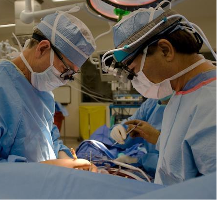
La sieste empêche-t-elle
de dormir la nuit ?
VIH : la fin du comprimé
tous les jours se profile-t-
elle enfin ?
Pourquoi votre ventre
gâche-t-il les premiers
jours de vos vacances ?