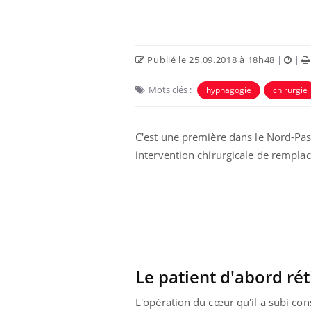
Publié le 25.09.2018 à 18h48
|
|
Mots clés :
hypnagogie
chirurgie
Eczéma Chronique des Mains :
Car
Youtube
You
C'est une première dans le Nord-Pas-
Youtube
expliquer ma maladie
pré
intervention chirurgicale de rempla
Il y a des sujets qui sont faciles à aborder...
Fati
d'autres non ! D'un côté, poser des
mêm
questions sur la maladie d'un proche c'est
care
montrer ...
...
Le patient d'abord rét
L'opération du cœur qu'il a subi con