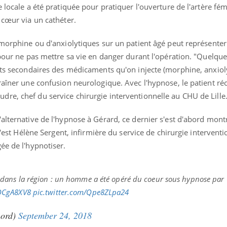
 locale a été pratiquée pour pratiquer l'ouverture de l'artère fém
 cœur via un cathéter.
 morphine ou d'anxiolytiques sur un patient âgé peut représenter 
 pour ne pas mettre sa vie en danger durant l'opération. "Quelque
fets secondaires des médicaments qu'on injecte (morphine, anxiol
raîner une confusion neurologique. Avec l'hypnose, le patient ré
re, chef du service chirurgie interventionnelle au CHU de Lille
alternative de l'hypnose à Gérard, ce dernier s'est d'abord montr
 c'est Hélène Sergent, infirmière du service de chirurgie interventi
ée de l'hypnotiser.
dans la région : un homme a été opéré du coeur sous hypnose par
mQCgA8XV8
pic.twitter.com/Qpe8ZLpa24
nord)
September 24, 2018