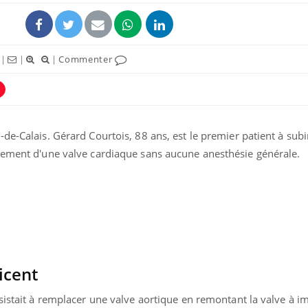
|
|
|
Commenter
ence en fer : comprendre pour
tube
de-Calais. Gérard Courtois, 88 ans, est le premier patient à subi
Youtube
venir
cement d'une valve cardiaque sans aucune anesthésie générale.
gue, irritabilité, brouillard mental ou
e alopécie… Les symptômes de la
nce en fer sont multiples ce qui la rend
icent
sistait à remplacer une valve aortique en remontant la valve à i