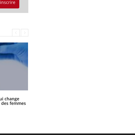
'inscrire
La sieste empêche-t-elle de dormir
ui change
la nuit ?
ge des femmes