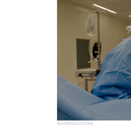
Chikungunya, dengue,
West Nile : que se passe-
t-il dans le sud de la
France ?
Les médicaments GLP-1
protègent-ils aussi les os
?
Cytomégalovirus : ce qui
change dans la prise en
charge des femmes
enceintes
KENTWEAKLEY/ISTOCK