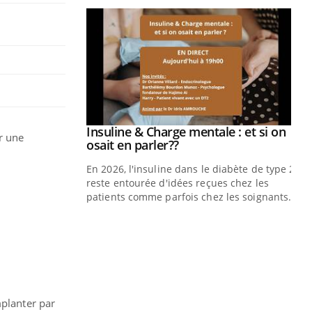
Insuline & Charge mentale : et si on
Youtube
r une
Youtube
osait en parler??
En 2026, l'insuline dans le diabète de type 2
reste entourée d'idées reçues chez les
patients comme parfois chez les soignants.
Eczéma Chronique des Mains : se
Di
Youtube
You
Youtube
préparer pour l’été !
Le 
L'été arrive… et avec lui, un tout nouveau
nom
rythme de vie ! Vacances, plage, piscine,
dia
soleil, activités en plein air… Nos mains
défi
sont ...
mplanter par