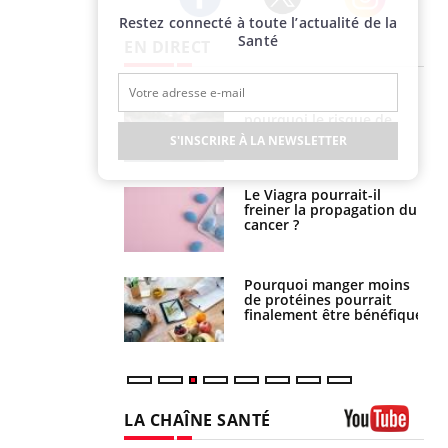
Restez connecté à toute l’actualité de la
Twitter
Facebook
Instagram
Santé
EN DIRECT
Fortes chaleurs :
Grossesse et chaleur : ce
pourquoi le risque de
que dit la science
noyade grimpe-t-il ?
S'INSCRIRE À LA NEWSLETTER
Le Viagra pourrait-il
Le smartphone nuit-il à
freiner la propagation du
l'apprentissage de la
cancer ?
lecture ?
Pourquoi manger moins
Mordue par une tique en
de protéines pourrait
vacances, elle reste dans
finalement être bénéfique
le coma pendant 42 jours
LA CHAÎNE SANTÉ
Youtube