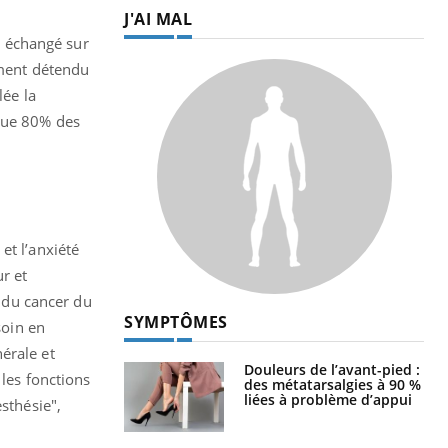
J'AI MAL
nt échangé sur
ement détendu
lée la
 que 80% des
et l’anxiété
r et
 du cancer du
SYMPTÔMES
soin en
érale et
Douleurs de l’avant-pied :
 les fonctions
des métatarsalgies à 90 %
liées à problème d’appui
sthésie",