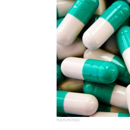
Bébés, jeunes enfants :
quelle trousse à
pharmacie pour les
vacances ?
Syndrome métabolique :
quels sont les meilleurs
exercices physiques ?
Comment éviter une otite
pendant les vacances ?
YULYU/ISTOCK