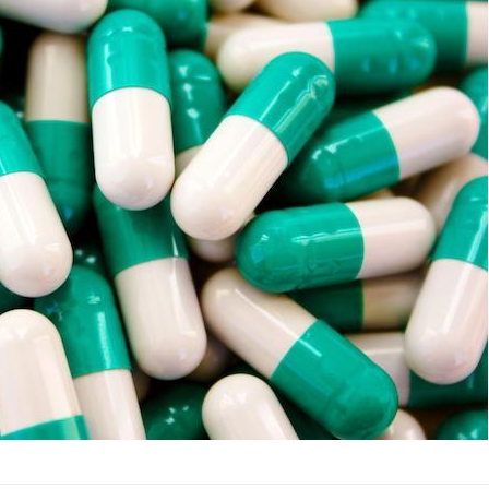
Hantavirus : un cas
Comment
détecté chez un touriste
écrans 
en France
Mortalité infantile : un
Toujour
rapport s’interroge sur
comment
son taux élevé en France
empiète
sur nos 
Grossesse à risque : ce jus
Cancer c
naturel attire l'attention
stratégi
des chercheurs
changé 
basque