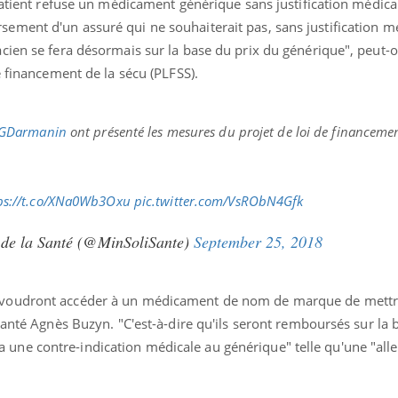
patient refuse un médicament générique sans justification médicale
ment d'un assuré qui ne souhaiterait pas, sans justification mé
ien se fera désormais sur la base du prix du générique", peut-on
e financement de la sécu (PLFSS).
GDarmanin
ont présenté les mesures du projet de loi de financemen
ps://t.co/XNa0Wb3Oxu
pic.twitter.com/VsRObN4Gfk
t de la Santé (@MinSoliSante)
September 25, 2018
voudront accéder à un médicament de nom de marque de mettr
Santé Agnès Buzyn. "C'est-à-dire qu'ils seront remboursés sur la 
 y a une contre-indication médicale au générique" telle qu'une "aller