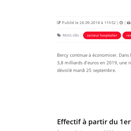
Publié le 26.09.2018 à 11h52
|
|
Mots clés :
secteur hospitalier
re
Eczéma Chronique des Mains :
Car
Bercy continue à économiser. Dans 
Youtube
You
Youtube
expliquer ma maladie
pré
3,8 milliards d’euros en 2019, une n
dévoilé mardi 25 septembre.
Il y a des sujets qui sont faciles à aborder...
Fati
d'autres non ! D'un côté, poser des
mêm
questions sur la maladie d'un proche c'est
care
montrer ...
...
Effectif à partir du 1e