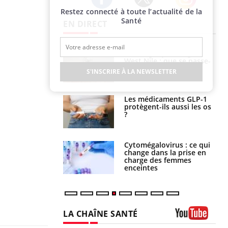
Restez connecté à toute l’actualité de la
Twitter
Facebook
Instagram
Santé
EN DIRECT
 oublier les
Chikungunya, dengue,
en vacances ?
West Nile : que se passe-
t-il dans le sud de la
S'INSCRIRE À LA NEWSLETTER
France ?
s connectés :
Les médicaments GLP-1
 le travail
protègent-ils aussi les os
 de plus en plus
?
soirées
olorectal : une
Cytomégalovirus : ce qui
e simple aurait
change dans la prise en
la donne au Pays
charge des femmes
enceintes
LA CHAÎNE SANTÉ
Youtube