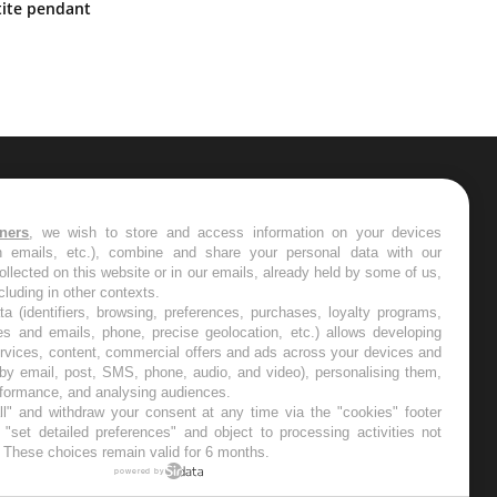
Hantavirus : un cas détecté chez un
ite pendant
touriste en France
ER
tners
, we wish to store and access information on your devices
in emails, etc.), combine and share your personal data with our
s les semaines les meilleures
ollected on this website or in our emails, already held by some of us,
ncluding in other contexts.
ta (identifiers, browsing, preferences, purchases, loyalty programs,
es and emails, phone, precise geolocation, etc.) allows developing
ervices, content, commercial offers and ads across your devices and
 by email, post, SMS, phone, audio, and video), personalising them,
RE
rformance, and analysing audiences.
l" and withdraw your consent at any time via the "cookies" footer
"set detailed preferences" and object to processing activities not
. These choices remain valid for 6 months.
powered by