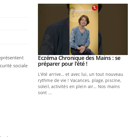
ale : et si on
Eczéma Chronique des Mains : se
eprésentent
Youtube
ube
Youtube
préparer pour l’été !
urité sociale
e diabète de type 2
L'été arrive… et avec lui, un tout nouveau
çues chez les
rythme de vie ! Vacances, plage, piscine,
ez les soignants.
soleil, activités en plein air… Nos mains
sont ...
Di
You
Le 
nom
dia
défi