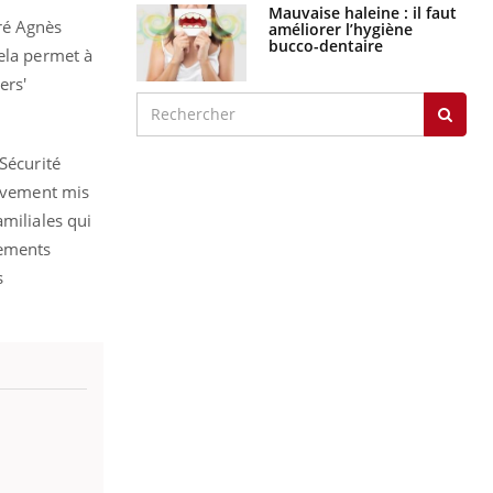
Mauvaise haleine : il faut
ré Agnès
améliorer l’hygiène
bucco-dentaire
Cela permet à
ers'
Sécurité
sivement mis
amiliales qui
sements
s