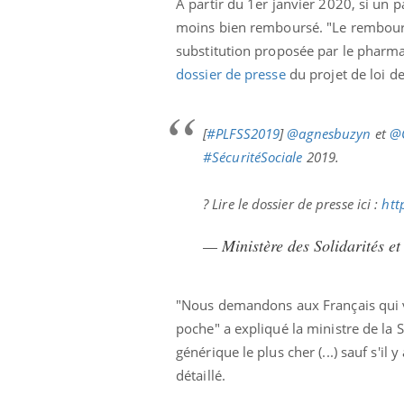
À partir du 1er janvier 2020, si un 
moins bien remboursé. "Le rembourse
substitution proposée par le pharmac
dossier de presse
du projet de loi d
[
#PLFSS2019
]
@agnesbuzyn
et
@
#SécuritéSociale
2019.
? Lire le dossier de presse ici :
htt
— Ministère des Solidarités e
"Nous demandons aux Français qui 
poche" a expliqué la ministre de la 
générique le plus cher (...) sauf s'il
détaillé.