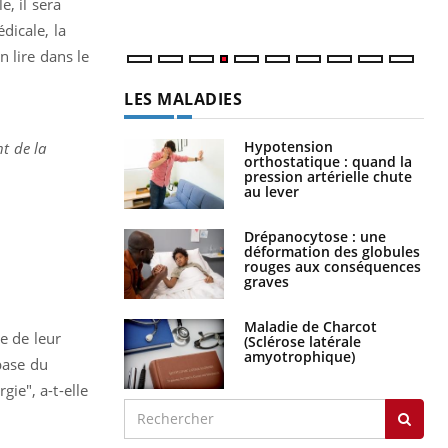
, il sera
dicale, la
 lire dans le
LES MALADIES
Hypotension
t de la
orthostatique : quand la
pression artérielle chute
au lever
Drépanocytose : une
déformation des globules
rouges aux conséquences
graves
Maladie de Charcot
e de leur
(Sclérose latérale
amyotrophique)
base du
gie", a-t-elle