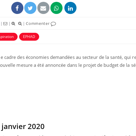
|
|
|
Commenter
spiration
EPHAD
ence en fer : comprendre pour
Insuline & Charge ment
le cadre des économies demandées au secteur de la santé, qui r
tube
Youtube
Youtube
Yout
venir
osait en parler??
ouvelle mesure a été annoncée dans le projet de budget de la séc
gue, irritabilité, brouillard mental ou
En 2026, l'insuline dans l
e alopécie… Les symptômes de la
reste entourée d'idées re
nce en fer sont multiples ce qui la rend
patients comme parfois ch
r janvier 2020