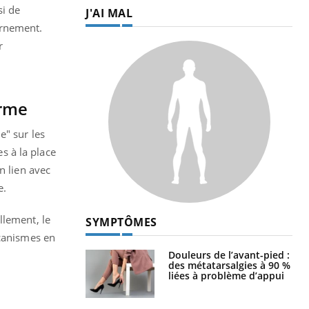
si de
J'AI MAL
ernement.
r
erme
e" sur les
s à la place
n lien avec
e.
llement, le
SYMPTÔMES
écanismes en
Douleurs de l’avant-pied :
des métatarsalgies à 90 %
liées à problème d’appui