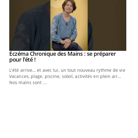
Youtube
Eczéma Chronique des Mains : se préparer
Diabète & Ramadan 2026
Youtube
Youtube
Youtube
pour l’été !
Le Ramadan approche, et, pour de nombreuses
L'été arrive… et avec lui, un tout nouveau rythme de vie !
personnes atteintes de diabète, c'est une période de
Vacances, plage, piscine, soleil, activités en plein air…
questions, de défis, mais ...
Nos mains sont ...
Un 
You
à l
Un é
mati
numé