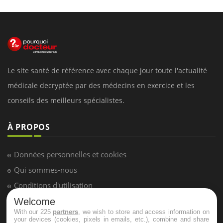
Le site santé de référence avec chaque jour toute l'actualité
médicale decryptée par des médecins en exercice et les
conseils des meilleurs spécialistes.
À PROPOS
Données personnelles et cookies
Qui sommes-nous
Conditions d'utilisation
Plan du site
Welcome
With our 225
partners
, we wish to store and access information on
Mentions Légales
your devices (cookies, pixels in emails, etc.), combine and share