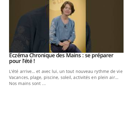
Eczéma Chronique des Mains : se préparer
Youtube
Youtube
pour l’été !
L'été arrive… et avec lui, un tout nouveau rythme de vie !
Vacances, plage, piscine, soleil, activités en plein air…
Nos mains sont ...
Dia
You
Le 
pers
ques