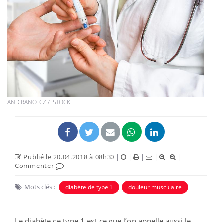
ANDIRANO_CZ / ISTOCK
Publié le 20.04.2018 à 08h30
|
|
|
|
|
Commenter
Mots clés :
diabète de type 1
douleur musculaire
Le diabète de type 1 est ce que l’on appelle aussi le