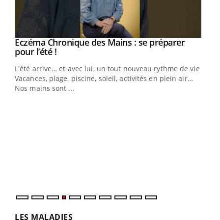
Eczéma Chronique des Mains : se préparer
Youtube
Youtube
pour l’été !
L'été arrive… et avec lui, un tout nouveau rythme de vie !
Vacances, plage, piscine, soleil, activités en plein air…
Nos mains sont ...
Dia
You
Le 
pers
ques
LES MALADIES