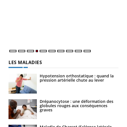
Youtube
Diabète & Ramadan 2026
Un 
Youtube
You
à l
Le Ramadan approche, et, pour de nombreuses
Un é
personnes atteintes de diabète, c'est une période de
mati
questions, de défis, mais ...
numé
LES MALADIES
Hypotension orthostatique : quand la
pression artérielle chute au lever
Drépanocytose : une déformation des
globules rouges aux conséquences
graves
Maladie de Charcot (Sclérose latérale