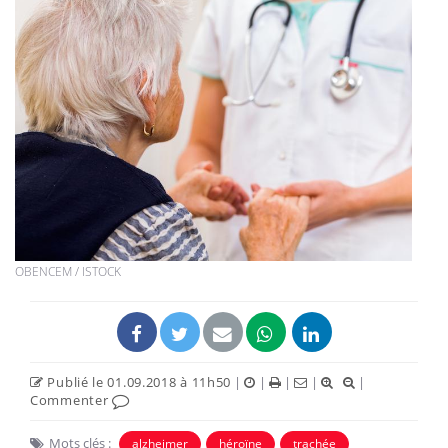
OBENCEM / ISTOCK
Publié le 01.09.2018 à 11h50
|
|
|
|
|
Commenter
Mots clés :
alzheimer
héroïne
trachée