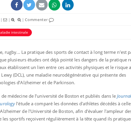
|
|
|
Commenter
aladie intestinale
e, rugby... La pratique des sports de contact à long terme n’est 
que plusieurs études ont déjà pointé les dangers de la pratique r
ux établissent un lien entre ces activités physiques et le risque 
Lewy (DCL), une maladie neurodégénérative qui présente des
ologies d’Alzheimer et de Parkinson.
Grossesse à risque : ce jus
Cancer c
naturel attire l'attention
stratégi
des chercheurs
changé 
 de médecine de l’université de Boston et publiés dans le
Journal
basque
urology
l'étude a comparé les données d'athlètes décédés à cell
Comment oublier les
Chikung
lzheimer de l'Université de Boston, afin d'évaluer l'ampleur des
écrans en vacances ?
West Nil
les sportifs reçoivent régulièrement à la tête quand ils pratique
t-il dan
France ?