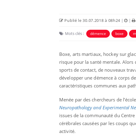
Publié le 30.07.2018 à 08h24
|
|
Mots clés :
démence
boxe
m
Boxe, arts martiaux, hockey sur glac
risque pour la santé mentale. Alors 
sports de contact, de nouveaux trava
développer une démence à corps de 
caractéristiques communes aux path
nt est-il trop
Comment éviter une otite
 ou simplement
pendant les vacances ?
athique ?
Menée par des chercheurs de l’école
Neuropathology and Experimental Ne
eunes enfants :
Hantavirus : un cas
issues de la communauté du Centre A
rousse à
détecté chez un touriste
cérébrales causées par les coups que 
e pour les
en France
 ?
activité.