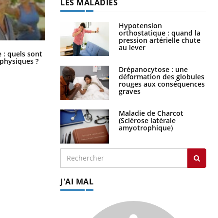
LES MALADIES
Hypotension
orthostatique : quand la
pression artérielle chute
au lever
Comment éviter une otite pendant
: quels sont
les vacances ?
 physiques ?
Drépanocytose : une
déformation des globules
rouges aux conséquences
graves
Maladie de Charcot
(Sclérose latérale
amyotrophique)
J'AI MAL