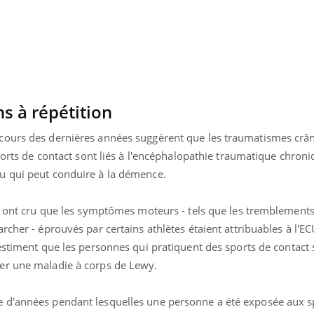
Toujours connectés :
Les méd
comment le travail
protègen
empiète de plus en plus
?
sur nos soirées
s à répétition
cours des dernières années suggèrent que les traumatismes crân
sports de contact sont liés à l'encéphalopathie traumatique chroni
u qui peut conduire à la démence.
s ont cru que les symptômes moteurs - tels que les tremblements,
cher - éprouvés par certains athlètes étaient attribuables à l'EC
estiment que les personnes qui pratiquent des sports de contact 
er une maladie à corps de Lewy.
 d'années pendant lesquelles une personne a été exposée aux s