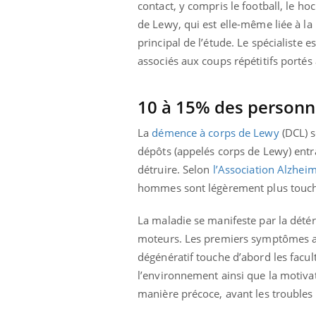
contact, y compris le football, le h
de Lewy, qui est elle-même liée à la
principal de l’étude. Le spécialiste
es
associés aux coups répétitifs portés
10 à 15% des personn
La
démence à corps de Lewy
(DCL) s
dépôts (appelés corps de Lewy) entra
détruire. Selon
l’Association Alzhei
hommes sont légèrement plus touch
La maladie se manifeste par la détér
moteurs. Les premiers symptômes ap
dégénératif touche d’abord les facult
l’environnement ainsi que la motiva
Carence en fer : comprendre pour
Youtube
manière précoce, avant les troubles
Youtube
prévenir