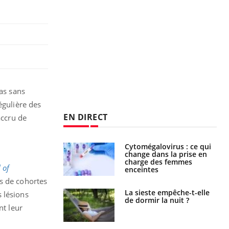
pas sans
égulière des
EN DIRECT
accru de
olorectal : une
Cytomégalovirus : ce qui
e simple aurait
change dans la prise en
la donne au Pays
charge des femmes
 of
enceintes
es de cohortes
unya, dengue,
La sieste empêche-t-elle
 lésions
e : que se passe-
de dormir la nuit ?
nt leur
s le sud de la