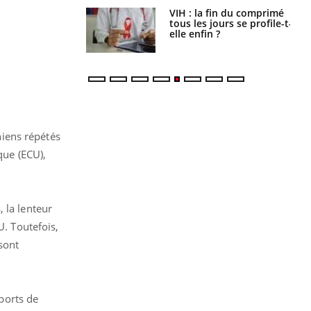
icaments GLP-1
VIH : la fin du comprimé
t-ils aussi les os
tous les jours se profile-t-
elle enfin ?
iens répétés
que (ECU),
 la lenteur
U. Toutefois,
sont
ports de