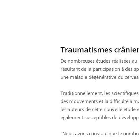
e métabolique :
Mortalité infantile : un
nt les meilleurs
rapport s’interroge sur
s physiques ?
son taux élevé en France
Traumatismes crânien
De nombreuses études réalisées au 
résultant de la participation à des 
une maladie dégénérative du cervea
Traditionnellement, les scientifique
des mouvements et la difficulté à mar
les
auteurs de cette nouvelle étude 
également susceptibles de développ
"Nous avons constaté que le nombre