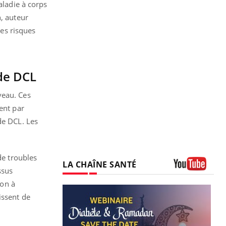
aladie à corps
n, auteur
les risques
de DCL
veau. Ces
ent par
de DCL. Les
de troubles
LA CHAÎNE SANTÉ
ssus
Youtube
ion à
issent de