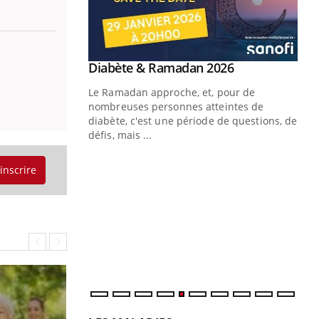
Youtube
 Mains : se
Diabète & Ramadan 2026
Youtube
outube
Le Ramadan approche, et, pour de
 un tout nouveau
nombreuses personnes atteintes de
plage, piscine,
diabète, c'est une période de questions, de
 air… Nos mains
défis, mais ...
Un
You
'inscrire
fac
pr
Un 
mut
san
num