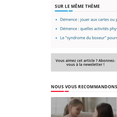
Fatigue, irritabilité, brouillard mental ou
SUR LE MÊME THÈME
même alopécie… Les symptômes de la
carence en fer sont multiples ce qui la rend
Démence : jouer aux cartes ou 
...
 Mains :
Ins
You
Démence : quelles activités phy
Youtube
osa
Le "syndrome du boxeur" pourra
aciles à aborder...
En 2
poser des
rest
'un proche c'est
pat
Vous aimez cet article ? Abonnez-
vous à la newsletter !
NOUS VOUS RECOMMANDON