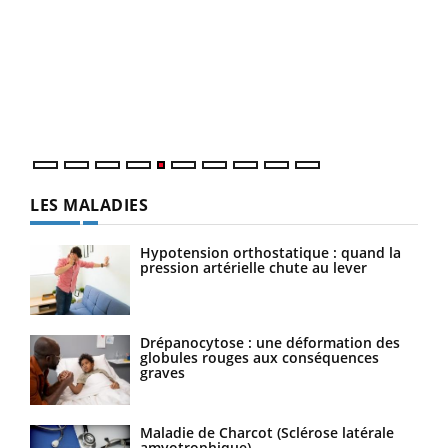
Un 
You
à l
Un é
mati
numé
LES MALADIES
Hypotension orthostatique : quand la
pression artérielle chute au lever
Drépanocytose : une déformation des
globules rouges aux conséquences
graves
Maladie de Charcot (Sclérose latérale
amyotrophique)