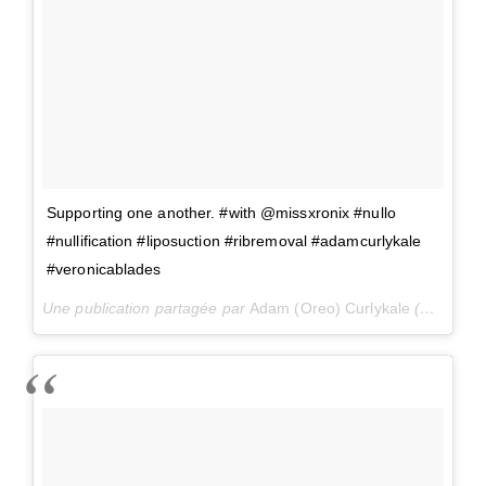
Supporting one another. #with @missxronix #nullo
#nullification #liposuction #ribremoval #adamcurlykale
#veronicablades
Une publication partagée par
Adam (Oreo) Curlykale
(@adam.curlykale) le