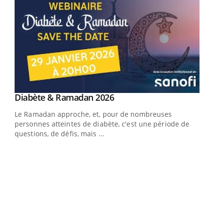
Youtube
Diabète & Ramadan 2026
Youtube
Le Ramadan approche, et, pour de nombreuses
vie !
personnes atteintes de diabète, c'est une période de
…
questions, de défis, mais ...
Un 
You
à l
Un é
mati