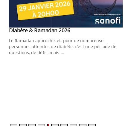
Youtube
Diabète & Ramadan 2026
Youtube
Le Ramadan approche, et, pour de nombreuses
vie !
personnes atteintes de diabète, c'est une période de
…
questions, de défis, mais ...
Un 
You
à l
Un é
mati
numé