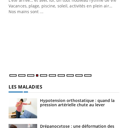
L'été arrive… et avec lui, un tout nouveau rythme de vie !
Vacances, plage, piscine, soleil, activités en plein air…
Nos mains sont ...
Dia
You
Le 
pers
ques
LES MALADIES
Hypotension orthostatique : quand la
pression artérielle chute au lever
Drépanocytose : une déformation des