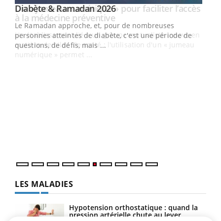
Youtube
Diabète & Ramadan 2026
Un « jumeau numérique » pour faciliter l’accès
Youtube
Youtube
Youtube
à la médecine préventive
Le Ramadan approche, et, pour de nombreuses
Un établissement lié à un groupe mutualiste innove en
personnes atteintes de diabète, c'est une période de
matière de bilan de santé : l'utilisation d'un « jumeau
questions, de défis, mais ...
numérique » permet ...
COU
You
Coup
vous
épis
LES MALADIES
Hypotension orthostatique : quand la
pression artérielle chute au lever