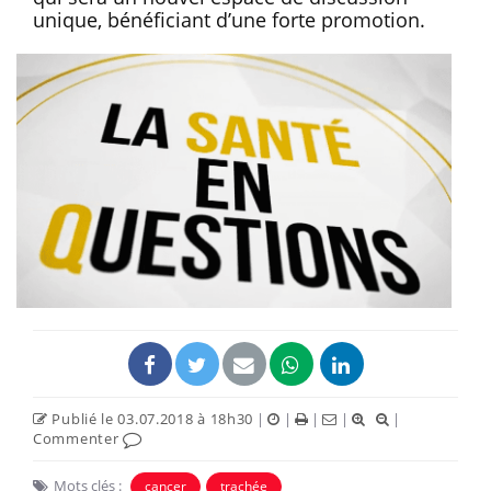
unique, bénéficiant d’une forte promotion.
Publié le 03.07.2018 à 18h30
|
|
|
|
|
Commenter
Mots clés :
cancer
trachée