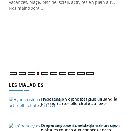
Vacances, plage, piscine, soleil, activités en plein air…
Nos mains sont ...
Dia
You
Le 
pers
ques
LES MALADIES
Hypotension orthostatique : quand la
pression artérielle chute au lever
Drépanocytose : une déformation des
globules rouges aux conséquences