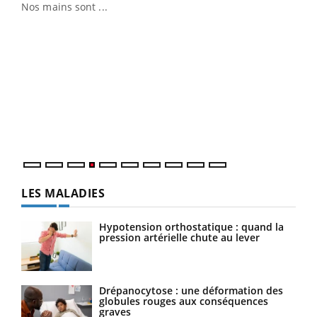
Nos mains sont ...
Youtube
Diabète & Ramadan 2026
Un 
Youtube
You
à l
Le Ramadan approche, et, pour de nombreuses
Un é
personnes atteintes de diabète, c'est une période de
mati
questions, de défis, mais ...
numé
LES MALADIES
Hypotension orthostatique : quand la
pression artérielle chute au lever
Drépanocytose : une déformation des
globules rouges aux conséquences
graves