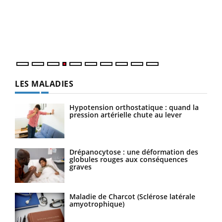
Le 
pers
ques
LES MALADIES
Hypotension orthostatique : quand la
pression artérielle chute au lever
Drépanocytose : une déformation des
globules rouges aux conséquences
graves
Maladie de Charcot (Sclérose latérale
amyotrophique)