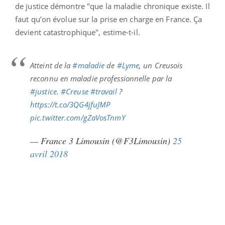
de justice démontre "que la maladie chronique existe. Il
faut qu’on évolue sur la prise en charge en France. Ça
devient catastrophique", estime-t-il.
Atteint de la
#maladie
de
#Lyme
, un Creusois
reconnu en maladie professionnelle par la
#justice
.
#Creuse
#travail
?
https://t.co/3QG4jfuJMP
pic.twitter.com/gZaVosTnmY
— France 3 Limousin (@F3Limousin)
25
avril 2018