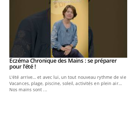
Eczéma Chronique des Mains : se préparer
Youtube
Youtube
pour l’été !
L'été arrive… et avec lui, un tout nouveau rythme de vie !
Vacances, plage, piscine, soleil, activités en plein air…
Nos mains sont ...
Dia
You
Le 
pers
ques