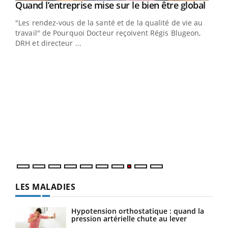
Yout
Quand l’entreprise mise sur le bien être global
Youtube
ndez-
"Les rendez-vous de la santé et de la qualité de vie au
cet
travail" de Pourquoi Docteur reçoivent Régis Blugeon,
DRH et directeur ...
Ecz
You
(3/3
Dans
vous
quot
LES MALADIES
Hypotension orthostatique : quand la
pression artérielle chute au lever