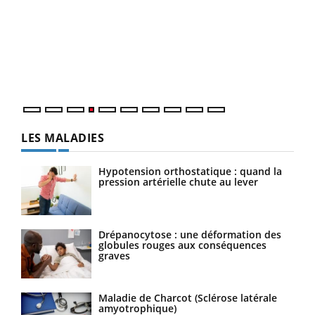
Dia
You
Le 
pers
ques
LES MALADIES
Hypotension orthostatique : quand la
pression artérielle chute au lever
Drépanocytose : une déformation des
globules rouges aux conséquences
graves
Maladie de Charcot (Sclérose latérale
amyotrophique)