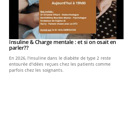
Youtube
Insuline & Charge mentale : et si on osait en
Youtube
Youtube
parler??
En 2026, l'insuline dans le diabète de type 2 reste
entourée d'idées reçues chez les patients comme
parfois chez les soignants.
Ecz
You
pour
L'ét
Vaca
Nos 