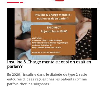
Youtube
Youtube
Insuline & Charge mentale : et si on osait en
Youtube
Youtube
parler??
En 2026, l'insuline dans le diabète de type 2 reste
entourée d'idées reçues chez les patients comme
parfois chez les soignants.
Ecz
You