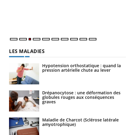
pour
L'ét
Vaca
Nos 
LES MALADIES
Hypotension orthostatique : quand la
pression artérielle chute au lever
Drépanocytose : une déformation des
globules rouges aux conséquences
graves
Maladie de Charcot (Sclérose latérale
amyotrophique)