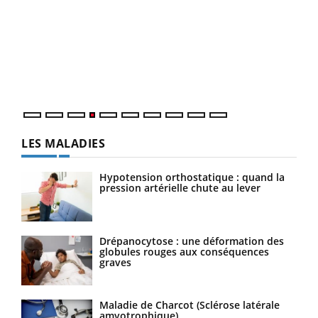
Dia
You
Le 
pers
ques
LES MALADIES
Hypotension orthostatique : quand la
pression artérielle chute au lever
Drépanocytose : une déformation des
globules rouges aux conséquences
graves
Maladie de Charcot (Sclérose latérale
amyotrophique)