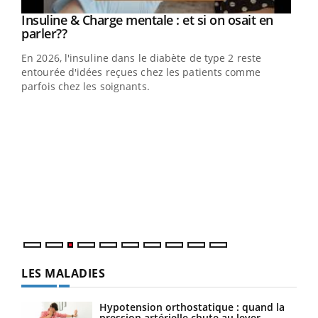
Youtube
Insuline & Charge mentale : et si on osait en
Youtube
Youtube
parler??
En 2026, l'insuline dans le diabète de type 2 reste
entourée d'idées reçues chez les patients comme
parfois chez les soignants.
Ecz
You
pour
L'ét
Vaca
Nos 
LES MALADIES
Hypotension orthostatique : quand la
pression artérielle chute au lever