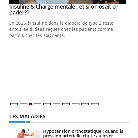
Youtube
Insuline & Charge mentale : et si on osait en
Youtube
Youtube
parler??
En 2026, l'insuline dans le diabète de type 2 reste
entourée d'idées reçues chez les patients comme
parfois chez les soignants.
Ecz
You
pour
L'ét
Vaca
Nos 
LES MALADIES
Hypotension orthostatique : quand la
pression artérielle chute au lever