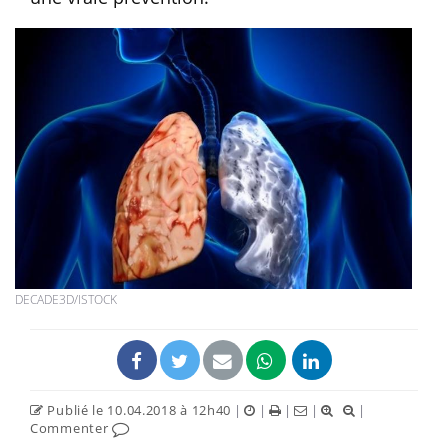
DECADE3D/ISTOCK
Publié le 10.04.2018 à 12h40
|
|
|
|
|
Commenter