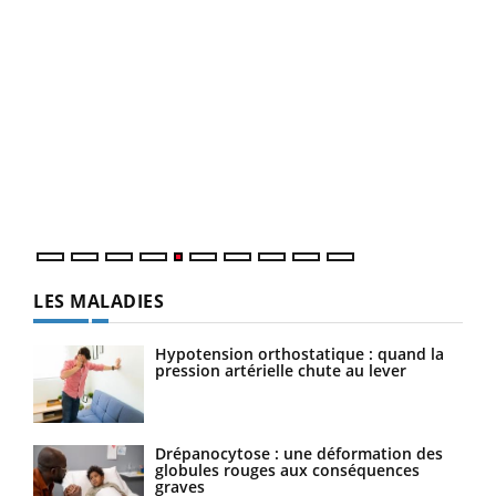
numérique » permet ...
COU
You
Coup
vous
épis
LES MALADIES
Hypotension orthostatique : quand la
pression artérielle chute au lever
Drépanocytose : une déformation des
globules rouges aux conséquences
graves