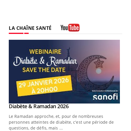
LA CHAÎNE SANTÉ
Youtube
Youtube
Diabète & Ramadan 2026
Un « jumeau numérique » pour faciliter l’accès
Youtube
Youtube
Youtube
à la médecine préventive
Le Ramadan approche, et, pour de nombreuses
Un établissement lié à un groupe mutualiste innove en
personnes atteintes de diabète, c'est une période de
matière de bilan de santé : l'utilisation d'un « jumeau
questions, de défis, mais ...