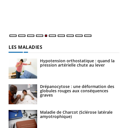
Coup
vous
épis
LES MALADIES
Hypotension orthostatique : quand la
pression artérielle chute au lever
Drépanocytose : une déformation des
globules rouges aux conséquences
graves
Maladie de Charcot (Sclérose latérale
amyotrophique)