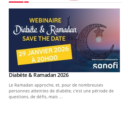
Youtube
Youtube
Diabète & Ramadan 2026
Un « jumeau numérique » pour faciliter l’accès
Youtube
Youtube
Youtube
à la médecine préventive
Le Ramadan approche, et, pour de nombreuses
Un établissement lié à un groupe mutualiste innove en
personnes atteintes de diabète, c'est une période de
matière de bilan de santé : l'utilisation d'un « jumeau
questions, de défis, mais ...
numérique » permet ...
COU
You