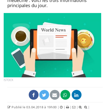
médecine : voici les trois informations
principales du jour.
ISTOCK
Publié le 03.04.2018 à 19h00
|
|
|
|
|