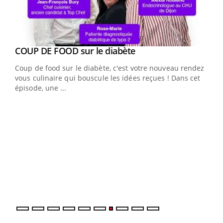
Youtube
cès
COUP DE FOOD sur le diabète
Youtube
Coup de food sur le diabète, c'est votre nouveau rendez-
 en
vous culinaire qui bouscule les idées reçues ! Dans cet
u
épisode, une ...
Qua
You
"Les
trav
DRH 