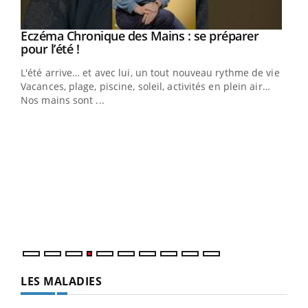
Eczéma Chronique des Mains : se préparer
Youtube
Youtube
pour l’été !
L'été arrive… et avec lui, un tout nouveau rythme de vie !
Vacances, plage, piscine, soleil, activités en plein air…
Nos mains sont ...
Dia
You
Le 
pers
ques
LES MALADIES