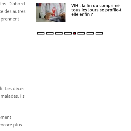
oins. D’abord
icaments GLP-1
VIH : la fin du comprimé
t-ils aussi les os
tous les jours se profile-t-
nce des autres
elle enfin ?
s prennent
li. Les décès
 malades. Ils
rément
encore plus