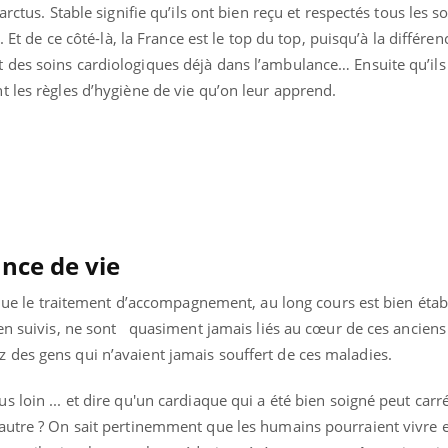
arctus. Stable signifie qu’ils ont bien reçu et respectés tous les s
Toujours connectés :
Les méd
comment le travail
protègen
. Et de ce côté-là, la France est le top du top, puisqu’à la différe
empiète de plus en plus
?
sur nos soirées
 des soins cardiologiques déjà dans l’ambulance… Ensuite qu’il
 les règles d’hygiène de vie qu’on leur apprend.
nce de vie
e que le traitement d’accompagnement, au long cours est bien étab
en suivis, ne sont quasiment jamais liés au cœur de ces anciens
des gens qui n’avaient jamais souffert de ces maladies.
 loin ... et dire qu'un cardiaque qui a été bien soigné peut car
autre ? On sait pertinemment que les humains pourraient vivre 