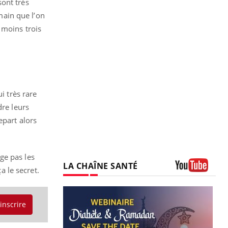
sont très
emain que l’on
u moins trois
i très rare
dre leurs
epart alors
ge pas les
LA CHAÎNE SANTÉ
a le secret.
Youtube
'inscrire