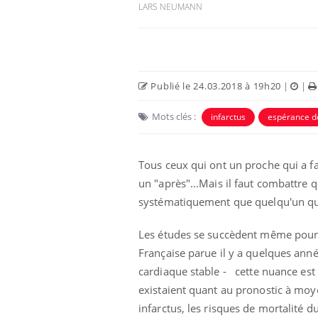
LARS NEUMANN
Publié le 24.03.2018 à 19h20
|
|
Mots clés :
infarctus
espérance d
Tous ceux qui ont un proche qui a fai
un "après"...Mais il faut combattre qu
systématiquement que quelqu'un qui
nt est-il trop
Comment éviter une otite
 ou simplement
pendant les vacances ?
athique ?
Les études se succèdent même pour m
Française parue il y a quelques ann
eunes enfants :
Hantavirus : un cas
cardiaque stable - cette nuance est 
rousse à
détecté chez un touriste
e pour les
en France
existaient quant au pronostic à mo
 ?
infarctus, les risques de mortalité 