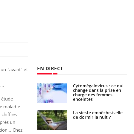
EN DIRECT
 un "avant" et
...
olorectal : une
Cytomégalovirus : ce qui
e simple aurait
change dans la prise en
la donne au Pays
charge des femmes
e étude
enceintes
ne maladie
unya, dengue,
La sieste empêche-t-elle
 chiffres
e : que se passe-
de dormir la nuit ?
s le sud de la
après un
ion... Chez