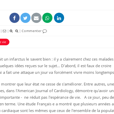
|
|
|
Commenter
e vie
t un infarctus le savent bien : il y a clairement chez ces malades
elques idées reçues sur le sujet... D'abord, il est faux de croire
 a fait une attaque un jour va forcément vivre moins longtemps
Grossesse à risque : ce jus
Cancer c
naturel attire l'attention
stratégi
des chercheurs
changé 
ontrer que leur état ne cesse de s'améliorer. Entre autres, un
basque
ées, dans l'American Journal of Cardiology, démontre qu'avoir u
Comment oublier les
Chikung
importante - ne réduit pas l'espérance de vie. A ce jour, peu de
écrans en vacances ?
West Nil
t-il dan
yen terme. Une étude Français e a montré que plusieurs années 
France ?
du cardiaque sont les mêmes que ceux de l'ensemble de la populat