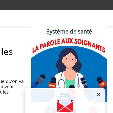
les
que qu’on va
souvent
t les
Publicité