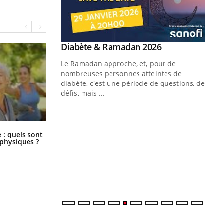
Youtube
 Mains : se
Diabète & Ramadan 2026
Youtube
outube
Le Ramadan approche, et, pour de
 un tout nouveau
nombreuses personnes atteintes de
plage, piscine,
diabète, c'est une période de questions, de
 air… Nos mains
défis, mais ...
Un
You
fac
pr
Comment éviter une otite pendant
: quels sont
les vacances ?
 physiques ?
Un 
mut
san
num