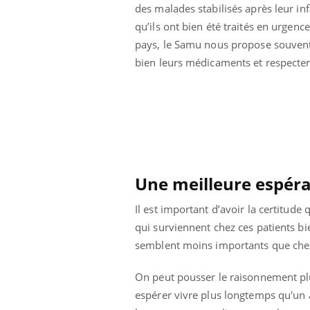
des malades stabilisés après leur inf
e métabolique :
Mortalité infantile : un
nt les meilleurs
rapport s’interroge sur
qu’ils ont bien été traités en urgence
s physiques ?
son taux élevé en France
pays, le Samu nous propose souvent
bien leurs médicaments et respectent
Une meilleure espéra
Il est important d’avoir la certitud
qui surviennent chez ces patients bi
semblent moins importants que chez 
On peut pousser le raisonnement plus
espérer vivre plus longtemps qu'un 