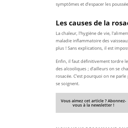
symptômes et d’espacer les poussée
Les
causes de la rosa
Youtube
 Mains : se
Diabète & Ramadan 2026
Un 
Youtube
You
outube
fac
La chaleur, l'hygiène de vie, l'alime
Le Ramadan approche, et, pour de
pré
maladie inflammatoire des vaisseaux
un tout nouveau
nombreuses personnes atteintes de
plus ! Sans explications, il est impos
Un 
lage, piscine,
diabète, c'est une période de questions, de
mut
air… Nos mains
défis, mais ...
sant
Enfin, il faut définitivement tordre 
num
des alcooliques ; d’ailleurs on se ch
rosacée. C’est pourquoi on ne parle
se soignent.
Vous aimez cet article ? Abonnez-
vous à la newsletter !