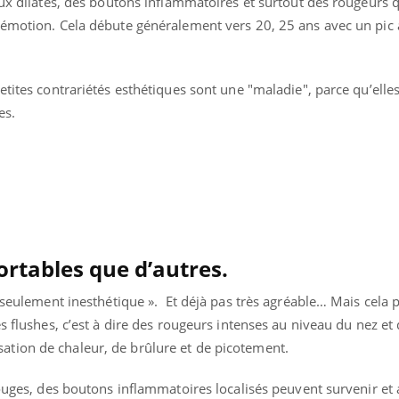
aux dilatés, des boutons inflammatoires et surtout des rougeurs 
TDAH : quel est ce
’émotion. Cela débute généralement vers 20, 25 ans avec un pic
traitement autorisé aux
États-Unis ?
etites contrariétés esthétiques sont une "maladie", parce qu’elle
es.
ortables que d’autres.
« seulement inesthétique ». Et déjà pas très agréable… Mais cela 
s flushes, c’est à dire des rougeurs intenses au niveau du nez et
tion de chaleur, de brûlure et de picotement.
rouges, des boutons inflammatoires localisés peuvent survenir et 