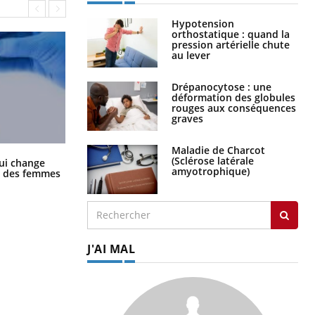
Hypotension
orthostatique : quand la
pression artérielle chute
au lever
Drépanocytose : une
déformation des globules
rouges aux conséquences
graves
Maladie de Charcot
La sieste empêche-t-elle de dormir
(Sclérose latérale
ui change
la nuit ?
amyotrophique)
ge des femmes
J'AI MAL