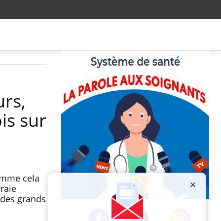
urs,
is sur
comme cela
vraie
s des grands
Publicité