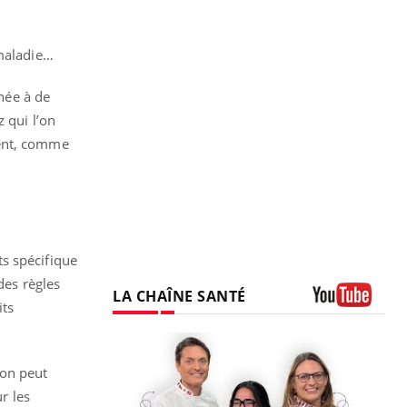
 maladie…
née à de
 qui l’on
vent, comme
s spécifique
des règles
LA CHAÎNE SANTÉ
its
Youtube
 on peut
r les