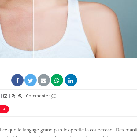
Comment gérer le
sommeil des enfants en
|
|
|
Commenter
vacances ?
ent
Bilan prévention : ce que
les kinés pourront
bientôt faire
st ce que le langage grand public appelle la couperose. Des mani