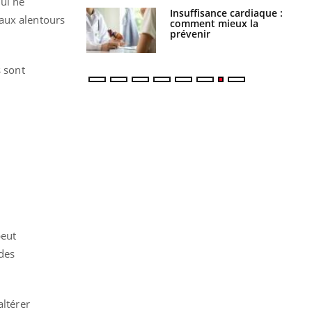
qui ne
Insuffisance cardiaque :
Autisme : pourquoi le
 aux alentours
comment mieux la
cerveau reconnaît-il les
prévenir
visages autrement ?
s sont
peut
 des
altérer