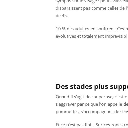
sympas sur le visage : petits vaisse
ar une tique en
Allergies alimentaires :
disparaissent pas comme celles de l
, elle reste dans
une nouvelle arme contre
pendant 42 jours
les réactions sévères
de 45.
10 % des adultes en souffrent. Ces p
évolutives et totalement imprévisibl
Des stades plus supp
Quand il s’agit de couperose, c’est 
s’aggraver par ce que l’on appelle de
pommettes, s’accompagnant de sensa
Et ce n’est pas fini… Sur ces zones 