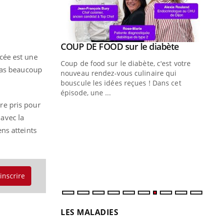
Youtube
COUP DE FOOD sur le diabète
Quand l’entreprise mise sur le bien
Youtube
Youtube
Youtube
être global
acée est une
Coup de food sur le diabète, c'est votre
 pas beaucoup
"Les rendez-vous de la santé et de la
nouveau rendez-vous culinaire qui
qualité de vie au travail" de Pourquoi
bouscule les idées reçues ! Dans cet
Docteur reçoivent Régis Blugeon, DRH et
épisode, une ...
directeur ...
tre pris pour
Ec
You
 avec la
quo
ns atteints
Dan
der
com
et é
'inscrire
LES MALADIES