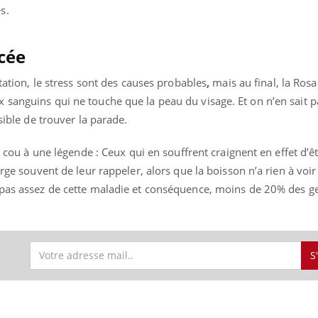
s.
cée
« jumeau numérique » pour
tube
iliter l’accès à la médecine
ntation, le stress sont des causes probables
,
mais au final, la Ros
Youtube
ventive
 sanguins qui ne touche que la peau du visage. Et on n’en sait
sible de trouver la parade.
établissement lié à un groupe
ualiste innove en matière de bilan de
é : l'utilisation d'un « jumeau
le cou à une légende : Ceux qui en souffrent craignent en effet d’ê
érique » permet ...
arge souvent de leur rappeler, alors que la boisson n’a rien à voir
 pas assez de cette maladie et conséquence, moins de 20% des ge
S