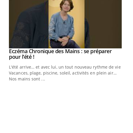
Eczéma Chronique des Mains : se préparer
Youtube
Youtube
pour l’été !
L'été arrive… et avec lui, un tout nouveau rythme de vie !
Vacances, plage, piscine, soleil, activités en plein air…
Nos mains sont ...
Dia
You
Le 
pers
ques