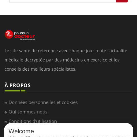
Le site santé de référence avec chaque jour toute l'actualité
médicale decryptée par des médecins en exercice et les
conseils des meilleurs spécialistes.
À PROPOS
Données personnelles et cookies
Qui sommes-nous
Conditions d'utilisation
Plan du site
Welcome