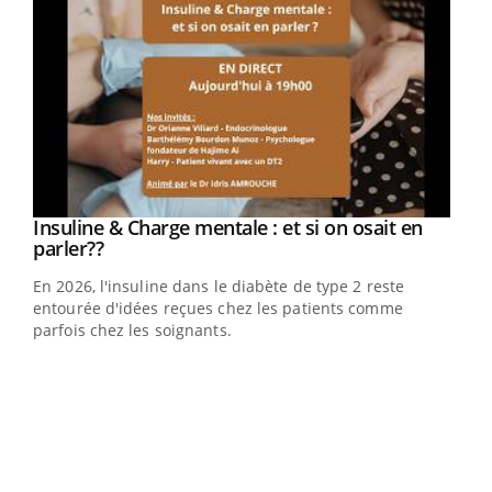
Youtube
Insuline & Charge mentale : et si on osait en
Youtube
Youtube
parler??
En 2026, l'insuline dans le diabète de type 2 reste
entourée d'idées reçues chez les patients comme
parfois chez les soignants.
Ecz
You
pour
L'ét