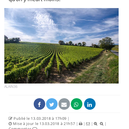
ALAIN36
Publié le 13.03.2018 à 17h09
|
Mise à jour le 13.03.2018 à 21h57
|
|
|
|
Commenter