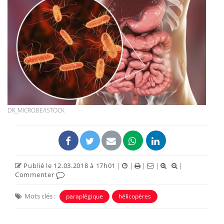
DR_MICROBE/ISTOCK
Publié le 12.03.2018 à 17h01
|
|
|
|
|
Commenter
Mots clés :
paraplégique
hélicopères