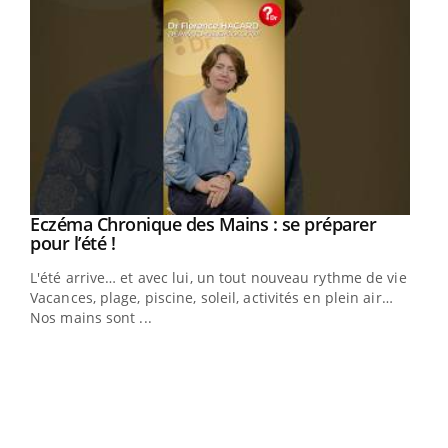
Eczéma Chronique des Mains : se préparer
Youtube
Youtube
pour l’été !
L'été arrive… et avec lui, un tout nouveau rythme de vie !
Vacances, plage, piscine, soleil, activités en plein air…
Nos mains sont ...
Dia
You
Le 