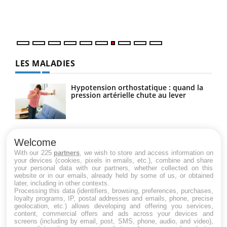
vous
quot
LES MALADIES
Hypotension orthostatique : quand la
pression artérielle chute au lever
Drépanocytose : une déformation des
globules rouges aux conséquences
Welcome
graves
With our 225
partners
, we wish to store and access information on
your devices (cookies, pixels in emails, etc.), combine and share
your personal data with our partners, whether collected on this
website or in our emails, already held by some of us, or obtained
Maladie de Charcot (Sclérose latérale
later, including in other contexts.
amyotrophique)
Processing this data (identifiers, browsing, preferences, purchases,
loyalty programs, IP, postal addresses and emails, phone, precise
geolocation, etc.) allows developing and offering you services,
content, commercial offers and ads across your devices and
screens (including by email, post, SMS, phone, audio, and video),