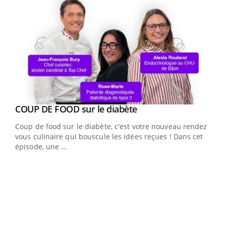
Youtube
COUP DE FOOD sur le diabète
Youtube
Coup de food sur le diabète, c'est votre nouveau rendez-
vous culinaire qui bouscule les idées reçues ! Dans cet
épisode, une ...
Yout
Quand l’entreprise mise sur le bien être global
Ecz
Youtube
You
(3/3
Dans