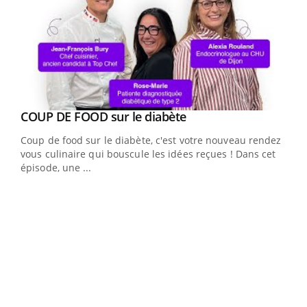
Youtube
cès
COUP DE FOOD sur le diabète
Youtube
Coup de food sur le diabète, c'est votre nouveau rendez-
 en
vous culinaire qui bouscule les idées reçues ! Dans cet
u
épisode, une ...
Qua
You
"Les
trav
DRH 