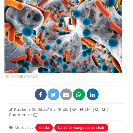
DR_MICROBE/ISTOCK
Publié le 06.03.2018 à 19h20
|
|
|
|
|
Commenter
Mots clés :
fascia
bactérie mangeuse de chair