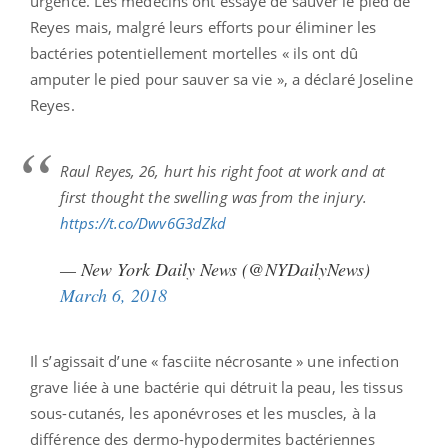
urgence. Les médecins ont essayé de sauver le pied de
Reyes mais, malgré leurs efforts pour éliminer les
bactéries potentiellement mortelles « ils ont dû
amputer le pied pour sauver sa vie », a déclaré Joseline
Reyes.
Raul Reyes, 26, hurt his right foot at work and at
first thought the swelling was from the injury.
https://t.co/Dwv6G3dZkd
— New York Daily News (@NYDailyNews)
March 6, 2018
Il s’agissait d’une « fasciite nécrosante » une infection
grave liée à une bactérie qui détruit la peau, les tissus
sous-cutanés, les aponévroses et les muscles, à la
différence des dermo-hypodermites bactériennes