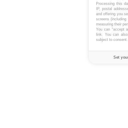
Processing this da
IP, postal address
and offering you s
screens (including
measuring their pe
You can "accept al
link
. You can also 
subject to consent
Set you
À PROPOS
NEWSLETT
Recevez toute
Données personnelles et cookies
infos santé