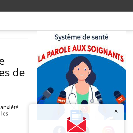
e
ges de
’anxiété
 les
Publicité