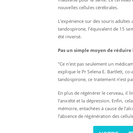
nouvelles cellules cérébrales.
L’expérience sur des souris adultes
tandospirone, l’équivalent de 15 sema
été inversé.
Pas un simple moyen de réduire l
"Ce n’est pas seulement un médicam
explique le Pr Selena E. Bartlett, co
tandospirone, ce traitement n’est pa
En plus de régénérer le cerveau, il
l’anxiété et la dépression.
Enfin, cel
prendre pour
Insuline & Charge mentale : et si on
Ecz
Youtube
You
mémoire, entachées à cause de l’alco
Youtube
osait en parler??
pré
l’absence de régénération des cellu
llard mental ou
En 2026, l'insuline dans le diabète de type 2
L'ét
tômes de la
reste entourée d'idées reçues chez les
ryth