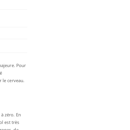
ajeure.
Pour
sé
r le cerveau.
 à zéro. En
l est très
rones, de