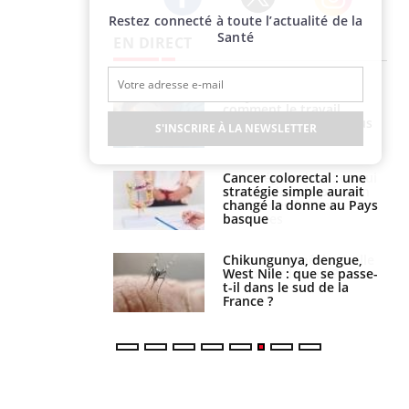
Restez connecté à toute l’actualité de la
Twitter
Facebook
Instagram
Santé
EN DIRECT
s connectés :
Les médicaments GLP-1
 le travail
protègent-ils aussi les os
 de plus en plus
?
S'INSCRIRE À LA NEWSLETTER
soirées
olorectal : une
Cytomégalovirus : ce qui
e simple aurait
change dans la prise en
la donne au Pays
charge des femmes
enceintes
unya, dengue,
La sieste empêche-t-elle
e : que se passe-
de dormir la nuit ?
s le sud de la