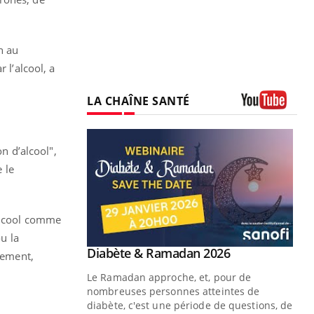
n au
 l’alcool, a
LA CHAÎNE SANTÉ
Youtube
n d’alcool",
 le
’alcool comme
u la
Youtube
2026
Un « jumeau numérique » pour
Youtube
tement,
faciliter l’accès à la médecine
 pour de
Youtube
préventive
teintes de
Un établissement lié à un groupe
e de questions, de