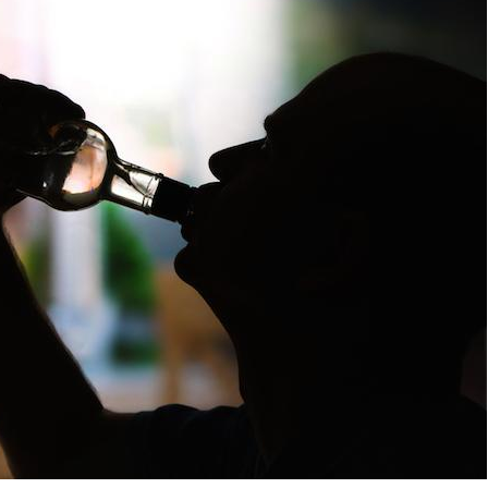
Mortalité infantile : un
Toujour
rapport s’interroge sur
comment
son taux élevé en France
empiète
sur nos 
Grossesse à risque : ce jus
Cancer c
naturel attire l'attention
stratégi
des chercheurs
changé 
basque
Comment oublier les
Chikung
écrans en vacances ?
West Nil
t-il dan
France ?