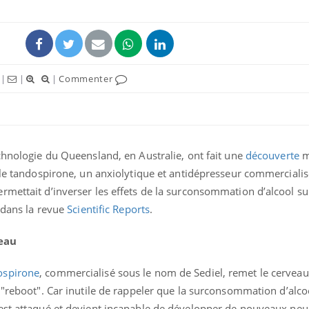
|
|
|
Commenter
chnologie du Queensland, en Australie, ont fait une
découverte
m
 le tandospirone, un anxiolytique et antidépresseur commerciali
mettait d’inverser les effets de la surconsommation d’alcool su
s dans la revue
Scientific Reports
.
veau
ospirone
, commercialisé sous le nom de Sediel, remet le cerveau
 "reboot".
Car inutile de rappeler que la surconsommation d’alcoo
est attaqué et devient incapable de développer de nouveaux neu