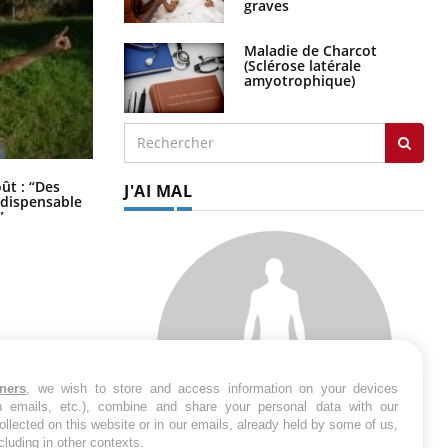
Maladie de Charcot
(Sclérose latérale
amyotrophique)
J'AI MAL
Les troubles du sommeil modifient
oût : “Des
votre cerveau !
indispensable
”
tners
, we wish to store and access information on your devices
in emails, etc.), combine and share your personal data with our
ollected on this website or in our emails, already held by some of us,
ncluding in other contexts.