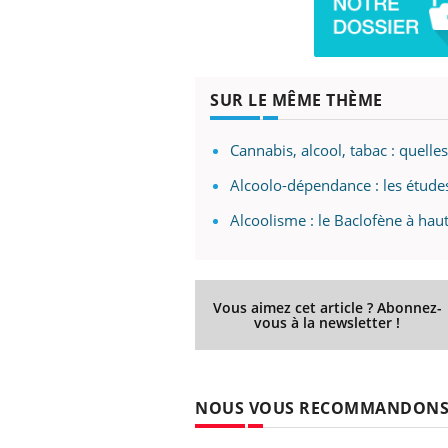
les ce qui la rend
patients comme parfois chez les soignants.
sole
sont
SUR LE MÊME THÈME
Cannabis, alcool, tabac : quelle
Alcoolo-dépendance : les études
Alcoolisme : le Baclofène à hau
Vous aimez cet article ? Abonnez-
vous à la newsletter !
NOUS VOUS RECOMMANDON