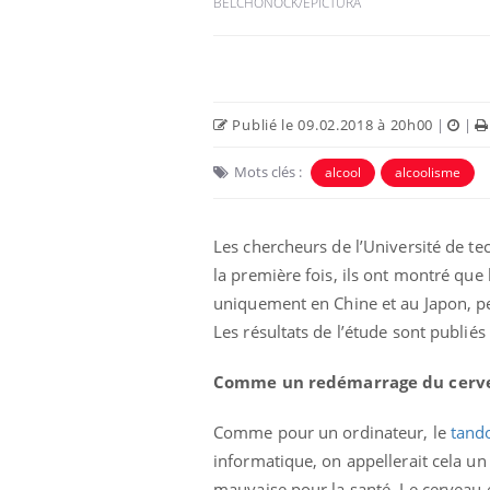
BELCHONOCK/EPICTURA
Publié le 09.02.2018 à 20h00
|
|
Mots clés :
alcool
alcoolisme
Les chercheurs de l’Université de te
la première fois, ils ont montré que
uniquement en Chine et au Japon, per
Les résultats de l’étude sont publié
Comme un redémarrage du cer
Comme pour un ordinateur, le
tand
informatique, on appellerait cela un
mauvaise pour la santé.
Le cerveau 