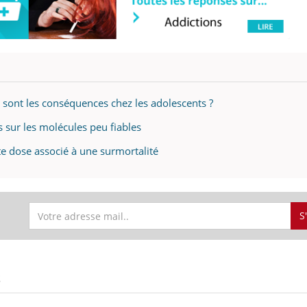
il, activités en plein air… Nos mains
défis, mais ...
 ...
s sont les conséquences chez les adolescents ?
 sur les molécules peu fiables
te dose associé à une surmortalité
S
S