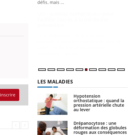
mutualiste innove en matière de bilan de
santé : l'utilisation d'un « jumeau
CO
You
numérique » permet ...
Cou
nou
bou
épi
LES MALADIES
Hypotension
orthostatique : quand la
'inscrire
pression artérielle chute
au lever
Drépanocytose : une
déformation des globules
rouges aux conséquences
graves