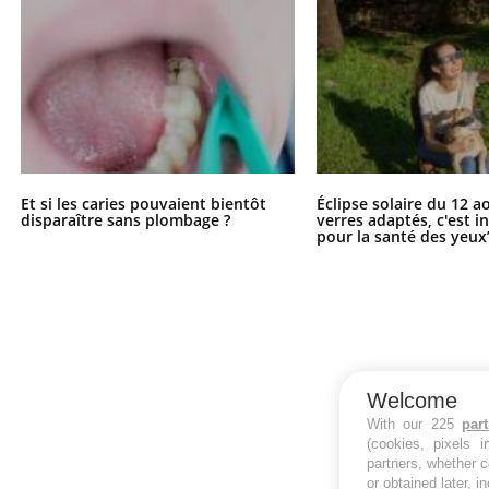
Et si les caries pouvaient bientôt
Éclipse solaire du 12 a
disparaître sans plombage ?
verres adaptés, c'est 
pour la santé des yeux
Welcome
With our 225
par
(cookies, pixels 
partners, whether c
or obtained later, i