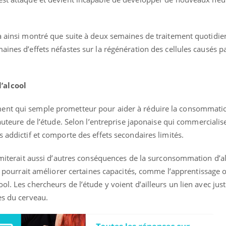
 a ainsi montré que suite à deux semaines de traitement quotidie
ines d’effets néfastes sur la régénération des cellules causés par
’alcool
ent qui semple prometteur pour aider à réduire la consommatio
-auteure de l’étude.
Selon l’entreprise japonaise qui commercialise
s addictif et comporte des effets secondaires limités.
 limiterait aussi d’autres conséquences de la surconsommation d
a pourrait améliorer certaines capacités, comme l’apprentissage o
éma Chronique des Mains : se
Diabète & Ramadan 
tube
Youtube
ol. Les chercheurs de l’étude y voient d’ailleurs un lien avec jus
Youtube
parer pour l’été !
les du cerveau.
Le Ramadan approche, et,
é arrive… et avec lui, un tout nouveau
nombreuses personnes at
me de vie ! Vacances, plage, piscine,
diabète, c'est une périod