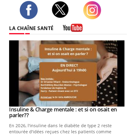
Twitter
Facebook
Instagram
LA CHAÎNE SANTÉ
Youtube
Youtube
Insuline & Charge mentale : et si on osait en
Youtube
Youtube
parler??
En 2026, l'insuline dans le diabète de type 2 reste
entourée d'idées reçues chez les patients comme