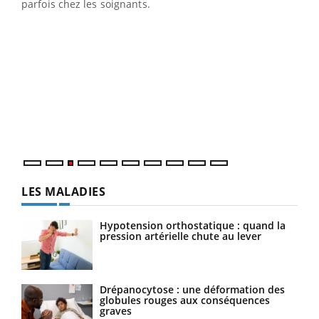
parfois chez les soignants.
Ecz
You
pour
L'ét
Vaca
Nos 
LES MALADIES
Hypotension orthostatique : quand la
pression artérielle chute au lever
Drépanocytose : une déformation des
globules rouges aux conséquences
graves