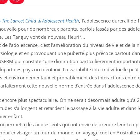
s
The Lancet Child & Adolescent Health
, l'adolescence durerait de 
nouvelle pour de nombreux parents, parfois lassés par des adole
. Les Tanguy vont de nouveau fleurir...
de l'adolescence, c'est l'amélioration du niveau de vie et de la n
hysiologie et en provoquant une puberté plus précoce partout da
INSERM qui constate "une diminution particulièrement importante
upart des pays occidentaux. La variabilité interindividuelle peut
es et environnementaux et probablement des interactions entre 
parfaitement cette nouvelle norme d'entrée dans l'adolescence d
La sieste empêche-t-elle
Fortes c
de dormir la nuit ?
pourquo
noyade g
t encore plus spectaculaire. On ne serait désormais adulte qu'à 2
 études s'allongent et retardent le passage à la vie adulte et dans
ier enfant.
VIH : la fin du comprimé
Le Viagr
tous les jours se profile-t-
freiner 
é qui permet à des adolescents qui ont envie de prendre leur temps
elle enfin ?
cancer ?
pour envisager un tour du monde, un voyage cool en Australie o