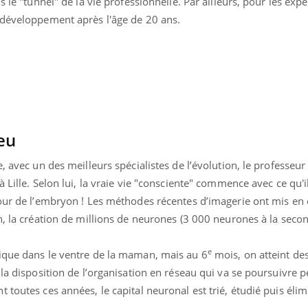
 le "tunnel" de la vie professionnelle. Par ailleurs, pour les expert
Pourquoi votre ventre
Pourquo
 développement après l'âge de 20 ans.
gâche-t-il les premiers
de prot
jours de vos vacances ?
finalem
eu
, avec un des meilleurs spécialistes de l’évolution, le professeu
 Lille. Selon lui, la vraie vie "consciente" commence avec ce qu'il
ur de l’embryon ! Les méthodes récentes d’imagerie ont mis en 
 la création de millions de neurones (3 000 neurones à la second
e
ique dans le ventre de la maman, mais au 6
mois, on atteint des
 la disposition de l’organisation en réseau qui va se poursuivre 
 toutes ces années, le capital neuronal est trié, étudié puis éli