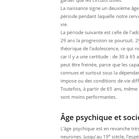
La naissance signe un deuxième âge d
période pendant laquelle notre cerv
vie.
La période suivante est celle de l'ad
29 ans la progression se poursuit. 29
théorique de l'adolescence, ce qui 
car il y a une certitude : de 30 à 65
peut être freinée, parce que les cap
connues et surtout sous la dépendan
impose ou des conditions de vie di
Toutefois, à partir de 65 ans, même s
sont moins performantes.
Âge psychique et soci
Car
L’âge psychique est en revanche trè
You
pré
e
neurones. Jusqu’au 19
siècle, l’esp