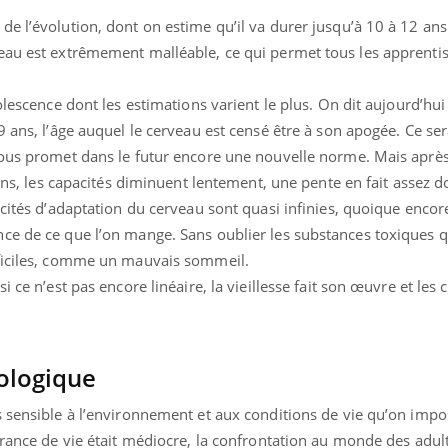
e l’évolution, dont on estime qu’il va durer jusqu’à 10 à 12 ans.
eau est extrêmement malléable, ce qui permet tous les apprentis
olescence dont les estimations varient le plus. On dit aujourd’hu
 ans, l’âge auquel le cerveau est censé être à son apogée. Ce sera
nous promet dans le futur encore une nouvelle norme. Mais après 
 ans, les capacités diminuent lentement, une pente en fait assez d
acités d’adaptation du cerveau sont quasi infinies, quoique encor
ce de ce que l’on mange. Sans oublier les substances toxiques q
fficiles, comme un mauvais sommeil.
i ce n’est pas encore linéaire, la vieillesse fait son œuvre et les
ologique
ence en fer : comprendre pour
s sensible à l’environnement et aux conditions de vie qu’on impo
tube
Youtube
venir
érance de vie était médiocre, la confrontation au monde des adul