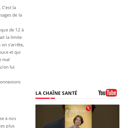
 C’est la
sages de la
i que de 12 à
it la limite
on s'arrête,
ouce et qui
e mal
u’on lui
 connexions
LA CHAÎNE SANTÉ
Youtube
se à nos
tes plus