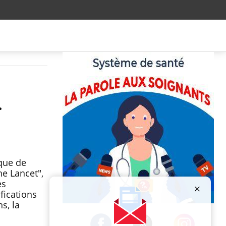
.
ique de
he Lancet",
es
fications
s, la
Publicité