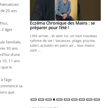
athématicien
 de 20 ans
ale : et si on
Eczéma Chronique des Mains : se
Youtube
’hui,
ube
Youtube
préparer pour l’été !
, 2 âges
e diabète de type 2
L'été arrive… et avec lui, un tout nouveau
çues chez les
rythme de vie ! Vacances, plage, piscine,
ule familiale,
ez les soignants.
soleil, activités en plein air… Nos mains
près 30 ans.
sont ...
Di
urd’hui d’une
You
s 10, 11 ans
Le 
e que le
nom
dia
défi
à l’âge
t commencé sa
tions que