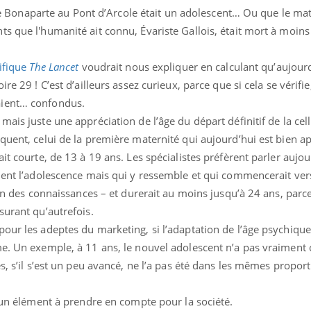
e que Bonaparte au Pont d’Arcole était un adolescent… Ou que le m
gue, irritabilité, brouillard mental ou
e alopécie… Les symptômes de la
s que l'humanité ait connu, Évariste Gallois, était mort à moins
nce en fer sont multiples ce qui la rend
Insuline & Charge ment
Youtube
tifique
The Lancet
voudrait nous expliquer en calculant qu’aujourd
Yout
osait en parler??
re 29 ! C’est d’ailleurs assez curieux, parce que si cela se vérifie
aient… confondus.
En 2026, l'insuline dans l
reste entourée d'idées re
ais juste une appréciation de l’âge du départ définitif de la cell
patients comme parfois ch
quent, celui de la première maternité qui aujourd’hui est bien a
it courte, de 13 à 19 ans. Les spécialistes préfèrent parler aujo
iment l’adolescence mais qui y ressemble et qui commencerait ver
ion des connaissances – et durerait au moins jusqu’à 24 ans, parc
surant qu’autrefois.
our les adeptes du marketing, si l’adaptation de l’âge psychique 
me. Un exemple, à 11 ans, le nouvel adolescent n’a pas vraimen
es, s’il s’est un peu avancé, ne l’a pas été dans les mêmes propor
t un élément à prendre en compte pour la société.