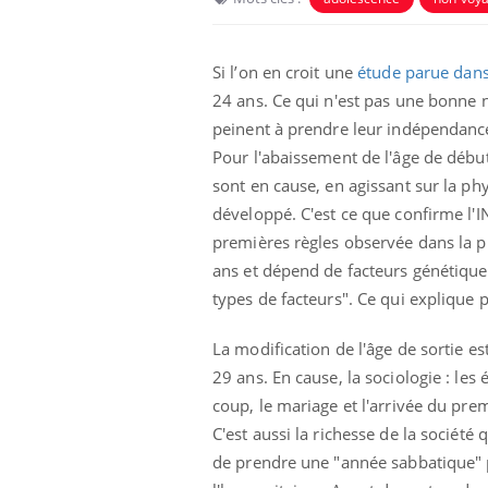
Si l’on en croit une
étude parue dan
24 ans. Ce qui n'est pas une bonne 
peinent à prendre leur indépendance
Pour l'abaissement de l'âge de début 
sont en cause, en agissant sur la p
développé. C'est ce que confirme l'
premières règles observée dans la pl
ans et dépend de facteurs génétiqu
types de facteurs". Ce qui explique 
Chikungunya, dengue,
West Nile : que se passe-
t-il dans le sud de la
La modification de l'âge de sortie es
France ?
29 ans. En cause, la sociologie : les
coup, le mariage et l'arrivée du prem
Les médicaments GLP-1
protègent-ils aussi les os
C'est aussi la richesse de la sociét
?
de prendre une "année sabbatique" 