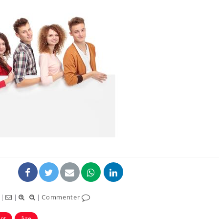
|
|
|
Commenter
nt
âge