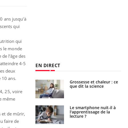
10 ans jusqu'à
scents qui
utrition qui
ns le monde
 de l’âge des
 atteindre 4-5
EN DIRECT
ces deux
e 10 ans.
haleurs :
Grossesse et chaleur : ce
i le risque de
que dit la science
rimpe-t-il ?
4, 25, voire
 le même
a pourrait-il
Le smartphone nuit-il à
la propagation du
l'apprentissage de la
 et de mûrir,
lecture ?
u faire de