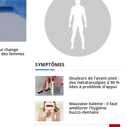
La sieste empêche-t-elle de dormir
ui change
la nuit ?
ge des femmes
SYMPTÔMES
Douleurs de l’avant-pied :
des métatarsalgies à 90 %
liées à problème d’appui
Mauvaise haleine : il faut
améliorer l’hygiène
bucco-dentaire