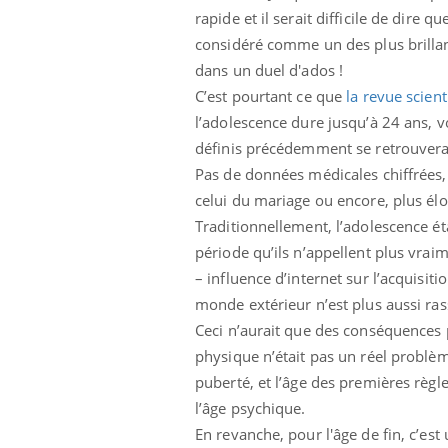
rapide et il serait difficile de dir
Fati
mêm
considéré comme un des plus brillant
care
dans un duel d'ados !
...
Eczéma Chronique des Mains :
Youtube
C’est pourtant ce que
la revue scien
Youtube
expliquer ma maladie
l’adolescence dure jusqu’à 24 ans, voi
définis précédemment se retrouver
Il y a des sujets qui sont faciles à aborder...
d'autres non ! D'un côté, poser des
Pas de données médicales chiffrées, m
questions sur la maladie d'un proche c'est
celui du mariage ou encore, plus élo
montrer ...
Traditionnellement, l’adolescence éta
période qu’ils n’appellent plus vra
– influence d’internet sur l’acquisit
monde extérieur n’est plus aussi ras
Ceci n’aurait que des conséquences p
physique n’était pas un réel problè
puberté, et l’âge des premières règl
l’âge psychique.
En revanche, pour l'âge de fin, c’es