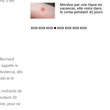
s, il est
i manger moins
Mordue par une tique en
éines pourrait
vacances, elle reste dans
ent être bénéfique
le coma pendant 42 jours
r Bernard
 appelle le
évidence, dès
e) et le
 milliards de
pendant 20
miné, pour ne