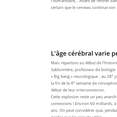
l'humanitaire... Avant de rentrer dans
Cytomégalovirus : ce qui
certain que le cerveau continue son
change dans la prise en
charge des femmes
enceintes
L'âge cérébral varie p
Mais repartons au début de l'histoire
Sablonnière, professeur de biologie à
e
« Big bang » neurologique : au 28
jo
e
la fin de la 4
semaine de conception,
début de leur interconnexion.
Cette explosion reste un peu anarch
connexions ! Environ 60 milliards, à
ans. On peut considérer que, pendant
garder que les circuits utiles.