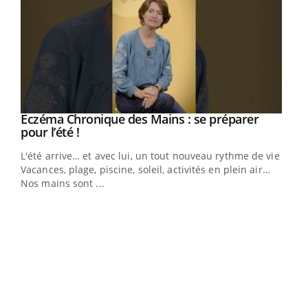
Eczéma Chronique des Mains : se préparer
Youtube
Youtube
pour l’été !
L'été arrive… et avec lui, un tout nouveau rythme de vie !
Vacances, plage, piscine, soleil, activités en plein air…
Nos mains sont ...
Dia
You
Le 
pers
ques