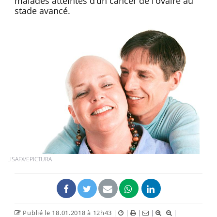
malades atteintes d’un cancer de l’ovaire au
stade avancé.
LISAFX/EPICTURA
Publié le 18.01.2018 à 12h43
|
|
|
|
|