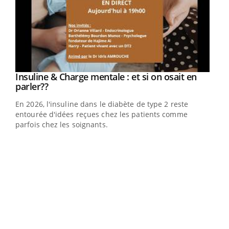
Youtube
Insuline & Charge mentale : et si on osait en
Youtube
Youtube
parler??
En 2026, l'insuline dans le diabète de type 2 reste
entourée d'idées reçues chez les patients comme
parfois chez les soignants.
Ecz
You
pour
L'ét
Vaca
Nos 