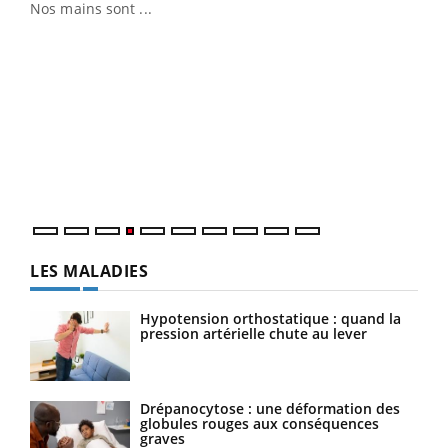
Nos mains sont ...
Dia
You
Le 
pers
ques
LES MALADIES
Hypotension orthostatique : quand la
pression artérielle chute au lever
Drépanocytose : une déformation des
globules rouges aux conséquences
graves