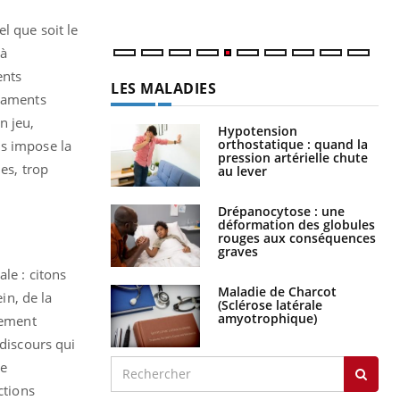
num
l que soit le
 à
ents
LES MALADIES
icaments
n jeu,
Hypotension
orthostatique : quand la
ais impose la
pression artérielle chute
es, trop
au lever
Drépanocytose : une
déformation des globules
rouges aux conséquences
graves
le : citons
Maladie de Charcot
in, de la
(Sclérose latérale
amyotrophique)
lement
 discours qui
de
ctions