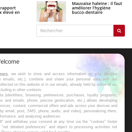
Mauvaise haleine : il faut
Grossesse à risque : ce jus naturel
améliorer l’hygiène
n rapport
attire l'attention des chercheurs
bucco-dentaire
x élevé en
elcome
ER
tners
, we wish to store and access information on your devices
in emails, etc.), combine and share your personal data with our
s les semaines les meilleures
ollected on this website or in our emails, already held by some of us,
ncluding in other contexts.
ta (identifiers, browsing, preferences, purchases, loyalty programs,
es and emails, phone, precise geolocation, etc.) allows developing
ervices, content, commercial offers and ads across your devices and
 by email, post, SMS, phone, audio, and video), personalising them,
RE
rformance, and analysing audiences.
l" and withdraw your consent at any time via the "cookies" footer
"set detailed preferences" and object to processing activities not