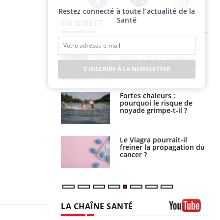
Restez connecté à toute l’actualité de la
Twitter
Facebook
Instagram
Santé
EN DIRECT
alovirus : ce qui
Pourquoi votre ventre
ans la prise en
gâche-t-il les premiers
des femmes
jours de vos vacances ?
S'INSCRIRE À LA NEWSLETTER
es
e empêche-t-elle
Fortes chaleurs :
r la nuit ?
pourquoi le risque de
noyade grimpe-t-il ?
 fin du comprimé
Le Viagra pourrait-il
 jours se profile-t-
freiner la propagation du
n ?
cancer ?
LA CHAÎNE SANTÉ
Youtube