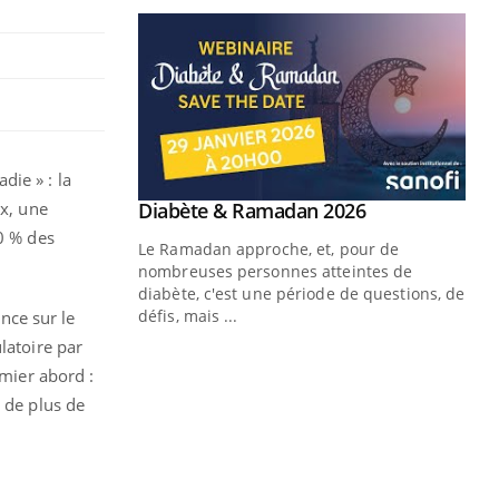
die » : la
Youtube
ux, une
 Mains : se
Diabète & Ramadan 2026
Youtube
outube
90 % des
Le Ramadan approche, et, pour de
 un tout nouveau
nombreuses personnes atteintes de
plage, piscine,
diabète, c'est une période de questions, de
 air… Nos mains
défis, mais ...
ence sur le
latoire par
Un
You
emier abord :
fac
pr
 de plus de
Un 
mut
san