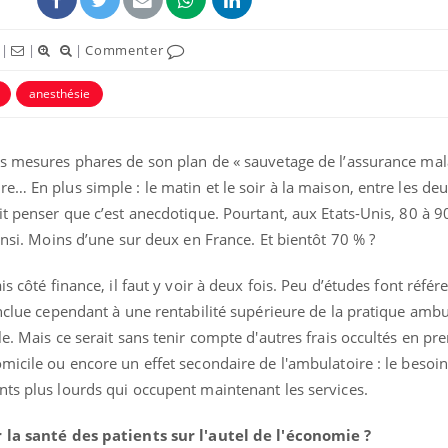
|
|
|
Commenter
anesthésie
s mesures phares de son plan de « sauvetage de l’assurance mala
e… En plus simple : le matin et le soir à la maison, entre les de
uline & Charge mentale : et si on
Eczéma Chronique des
tube
Youtube
Youtube
Y
it en parler??
préparer pour l’été !
it penser que c’est anecdotique. Pourtant, aux Etats-Unis, 80 à 
ainsi. Moins d’une sur deux en France. Et bientôt 70 % ?
026, l'insuline dans le diabète de type 2
L'été arrive… et avec lui,
e entourée d'idées reçues chez les
rythme de vie ! Vacances, 
ients comme parfois chez les soignants.
soleil, activités en plein
s côté finance, il faut y voir à deux fois. Peu d’études font référ
sont ...
onclue cependant à une rentabilité supérieure de la pratique ambu
e. Mais ce serait sans tenir compte d'autres frais occultés en pr
micile ou encore un effet secondaire de l'ambulatoire : le besoin
nts plus lourds qui occupent maintenant les services.
r la santé des patients sur l'autel de l'économie ?