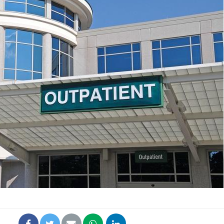
Cancer colorectal : une
Cytomég
stratégie simple aurait
change d
changé la donne au Pays
charge 
basque
enceint
Chikungunya, dengue,
La siest
West Nile : que se passe-
de dormi
t-il dans le sud de la
France ?
Les médicaments GLP-1
VIH : la
protègent-ils aussi les os
tous les
?
elle enfi