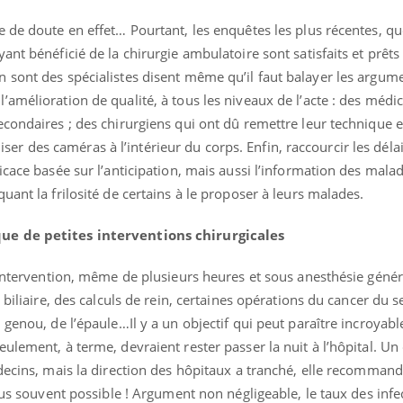
 de doute en effet… Pourtant, les enquêtes les plus récentes, que
nt bénéficié de la chirurgie ambulatoire sont satisfaits et prêts
 sont des spécialistes disent même qu’il faut balayer les argum
’amélioration de qualité, à tous les niveaux de l’acte : des méd
condaires ; des chirurgiens qui ont dû remettre leur technique e
tiliser des caméras à l’intérieur du corps. Enfin, raccourcir les dél
icace basée sur l’anticipation, mais aussi l’information des malad
uant la frilosité de certains à le proposer à leurs malades.
ue de petites interventions chirurgicales
 intervention, même de plusieurs heures et sous anesthésie généra
 biliaire, des calculs de rein, certaines opérations du cancer du se
 genou, de l’épaule…Il y a un objectif qui peut paraître incroyab
ulement, à terme, devraient rester passer la nuit à l’hôpital. Un
decins, mais la direction des hôpitaux a tranché, elle recomman
plus souvent possible ! Argument non négligeable, le taux des infe