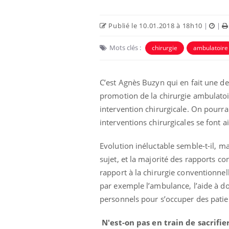
Publié le 10.01.2018 à 18h10
|
|
Mots clés :
chirurgie
ambulatoire
C’est Agnès Buzyn qui en fait une de
promotion de la chirurgie ambulatoir
 Mains :
Carence en fer : comprendre pour
Ins
Youtube
You
Youtube
Youtube
prévenir
osa
intervention chirurgicale. On pourra
interventions chirurgicales se font 
aciles à aborder...
Fatigue, irritabilité, brouillard mental ou
En 2
poser des
même alopécie… Les symptômes de la
rest
'un proche c'est
carence en fer sont multiples ce qui la rend
pat
Evolution inéluctable semble-t-il, mai
...
sujet, et la majorité des rapports c
rapport à la chirurgie conventionnell
par exemple l’ambulance, l’aide à do
personnels pour s’occuper des patie
N'est-on pas en train de sacrifie