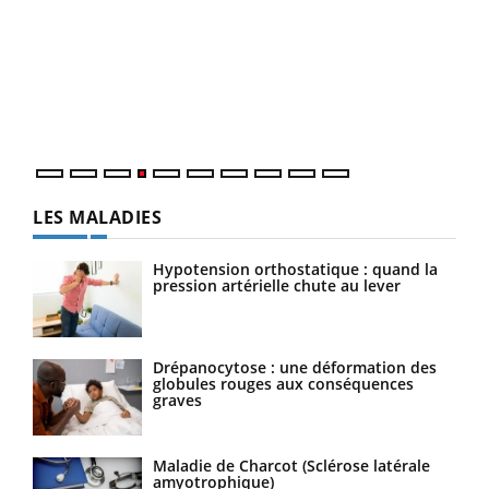
Dia
You
Le 
pers
ques
LES MALADIES
Hypotension orthostatique : quand la
pression artérielle chute au lever
Drépanocytose : une déformation des
globules rouges aux conséquences
graves
Maladie de Charcot (Sclérose latérale
amyotrophique)