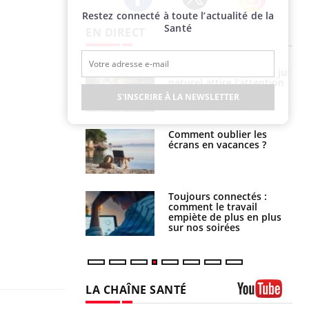
Restez connecté à toute l’actualité de la
Twitter
Facebook
Instagram
Santé
EN DIRECT
 éviter une otite
Grossesse à risque : ce jus
 les vacances ?
naturel attire l'attention
des chercheurs
S'INSCRIRE À LA NEWSLETTER
us : un cas
Comment oublier les
chez un touriste
écrans en vacances ?
ce
é infantile : un
Toujours connectés :
s’interroge sur
comment le travail
x élevé en France
empiète de plus en plus
sur nos soirées
LA CHAÎNE SANTÉ
Youtube