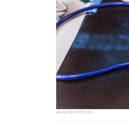
Et si les caries pouvaient
bientôt disparaître sans
plombage ?
Éclipse solaire du 12 août
: “Des verres adaptés,
c'est indispensable pour
la santé des yeux”
Les troubles du sommeil
modifient votre cerveau !
JAKUBZAK92/EPICTURA