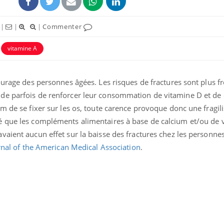
|
|
|
Commenter
vitamine A
ourage des personnes âgées. Les risques de fractures sont plus 
ence en fer : comprendre pour
Insuline & Charge ment
tube
Youtube
de parfois de renforcer leur consommation de vitamine D et de 
Youtube
Yout
venir
osait en parler??
m de se fixer sur les os, toute carence provoque donc une fragili
é que les compléments alimentaires à base de calcium et/ou de 
gue, irritabilité, brouillard mental ou
En 2026, l'insuline dans l
e alopécie… Les symptômes de la
reste entourée d'idées re
aient aucun effet sur la baisse des fractures chez les personnes
nce en fer sont multiples ce qui la rend
patients comme parfois ch
rnal of the American Medical Association
.