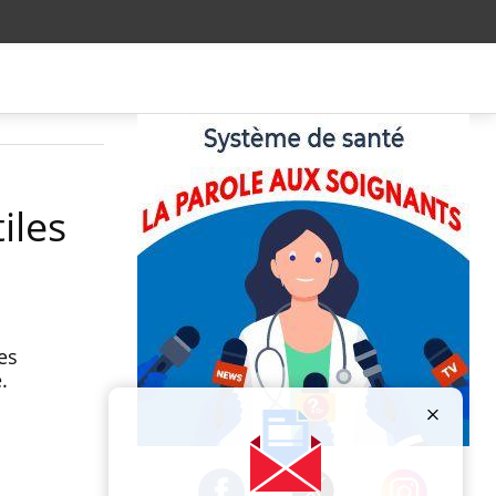
iles
es
.
Publicité