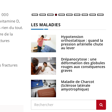
1 000
 vitamine D,
LES MALADIES
 rien du tout.
re de la
Hypotension
orthostatique : quand la
ctures
pression artérielle chute
au lever
Drépanocytose : une
déformation des globules
 fractures
rouges aux conséquences
graves
Maladie de Charcot
(Sclérose latérale
amyotrophique)