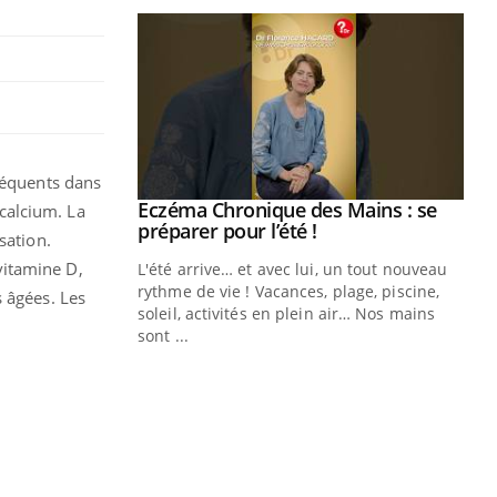
fréquents dans
ale : et si on
Eczéma Chronique des Mains : se
Youtube
calcium. La
ube
Youtube
préparer pour l’été !
sation.
vitamine D,
e diabète de type 2
L'été arrive… et avec lui, un tout nouveau
çues chez les
rythme de vie ! Vacances, plage, piscine,
 âgées. Les
ez les soignants.
soleil, activités en plein air… Nos mains
sont ...
Di
You
Le 
nom
dia
défi