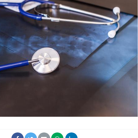
Mon enfant est-il trop
Comment
sensible ou simplement
pendant
très empathique ?
Bébés, jeunes enfants :
Hantavir
quelle trousse à
détecté 
pharmacie pour les
en Fran
vacances ?
Syndrome métabolique :
Mortalit
quels sont les meilleurs
rapport 
exercices physiques ?
son tau