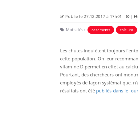
Publié le 27.12.2017 à 17h01
|
|
Mots clés :
ossements
calcium
Les chutes inquiètent toujours l’ent
Eczéma Chronique des Mains :
Car
Youtube
You
cette population. On leur recomman
Youtube
expliquer ma maladie
pré
vitamine D permet en effet au calciu
Pourtant, des chercheurs ont montr
Il y a des sujets qui sont faciles à aborder...
Fati
d'autres non ! D'un côté, poser des
mêm
employés de façon systématique, n’av
questions sur la maladie d'un proche c'est
care
résultats ont été
publiés dans le Jou
montrer ...
...