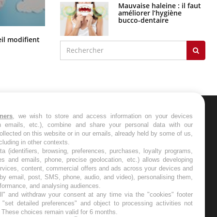
Mauvaise haleine : il faut
améliorer l’hygiène
bucco-dentaire
Mon enfant est-il trop sensible ou
il modifient
simplement très empathique ?
tners
, we wish to store and access information on your devices
ER
in emails, etc.), combine and share your personal data with our
ollected on this website or in our emails, already held by some of us,
ncluding in other contexts.
s les semaines les meilleures
ta (identifiers, browsing, preferences, purchases, loyalty programs,
es and emails, phone, precise geolocation, etc.) allows developing
ervices, content, commercial offers and ads across your devices and
 by email, post, SMS, phone, audio, and video), personalising them,
rformance, and analysing audiences.
l" and withdraw your consent at any time via the "cookies" footer
"set detailed preferences" and object to processing activities not
RE
. These choices remain valid for 6 months.