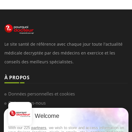
Le site santé de référence avec chaque jour toute l'actualité
médicale decryptée par des médecins en exercice et les
conseils des meilleurs spécialistes.
À PROPOS
Données personnelles et cookies
Qui sommes-nous
Conditions d'utilisation
Welcome
Plan du site
With our 225
partners
, we wish to store and access information on
Mentions Légales