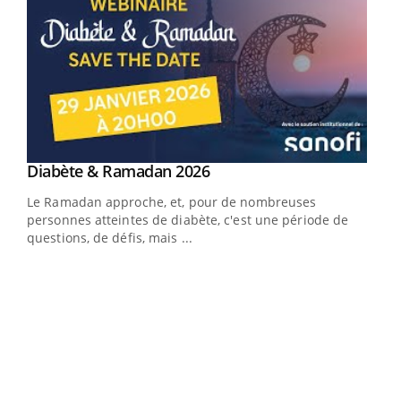
Youtube
Diabète & Ramadan 2026
Youtube
Le Ramadan approche, et, pour de nombreuses
personnes atteintes de diabète, c'est une période de
questions, de défis, mais ...
Un « jumeau numérique » pour faciliter l’accès
COU
Youtube
You
Youtube
à la médecine préventive
Coup
Un établissement lié à un groupe mutualiste innove en
vous
matière de bilan de santé : l'utilisation d'un « jumeau
épis