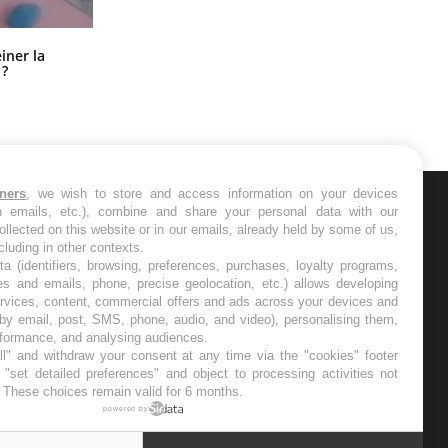
Pourquoi manger moins de
einer la
protéines pourrait finalement être
 ?
bénéfique
tners
, we wish to store and access information on your devices
in emails, etc.), combine and share your personal data with our
ER
ollected on this website or in our emails, already held by some of us,
ncluding in other contexts.
ta (identifiers, browsing, preferences, purchases, loyalty programs,
s les semaines les meilleures
es and emails, phone, precise geolocation, etc.) allows developing
ervices, content, commercial offers and ads across your devices and
 by email, post, SMS, phone, audio, and video), personalising them,
rformance, and analysing audiences.
l" and withdraw your consent at any time via the "cookies" footer
"set detailed preferences" and object to processing activities not
. These choices remain valid for 6 months.
RE
powered by