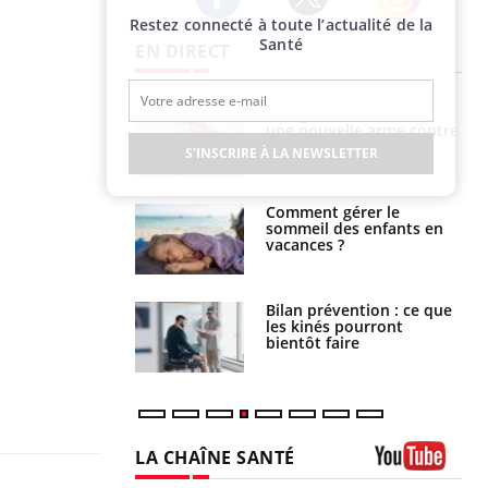
Restez connecté à toute l’actualité de la
Twitter
Facebook
Instagram
Santé
EN DIRECT
par une tique en
Allergies alimentaires :
, elle reste dans
une nouvelle arme contre
 pendant 42 jours
les réactions sévères
S'INSCRIRE À LA NEWSLETTER
par un
Comment gérer le
a, une petite fille
sommeil des enfants en
e grâce à un
vacances ?
essentiel
lose en Suisse :
Bilan prévention : ce que
st l’origine de la
les kinés pourront
nation ?
bientôt faire
LA CHAÎNE SANTÉ
Youtube