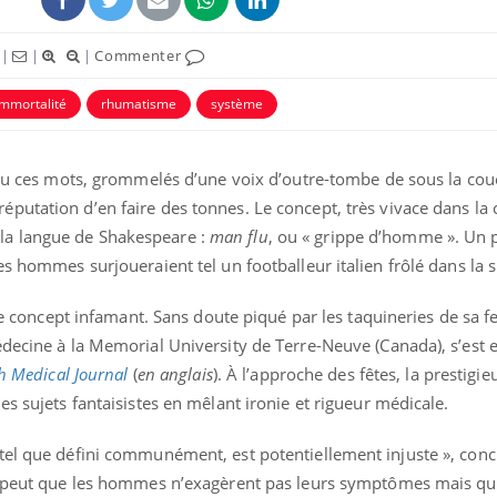
|
|
|
Commenter
immortalité
rhumatisme
système
ndu ces mots, grommelés d’une voix d’outre-tombe de sous la cou
utation d’en faire des tonnes. Le concept, très vivace dans la 
ence en fer : comprendre pour
Insuline & Charge ment
tube
Youtube
Youtube
Yout
venir
osait en parler??
a langue de Shakespeare :
man flu
, ou « grippe d’homme ». Un 
es hommes surjoueraient tel un footballeur italien frôlé dans la s
gue, irritabilité, brouillard mental ou
En 2026, l'insuline dans l
e alopécie… Les symptômes de la
reste entourée d'idées re
nce en fer sont multiples ce qui la rend
patients comme parfois ch
à ce concept infamant. Sans doute piqué par les taquineries de sa 
édecine à la Memorial University de Terre-Neuve (Canada), s’est
sh Medical Journal
(
en anglais
). À l’approche des fêtes, la prestigi
es sujets fantaisistes en mêlant ironie et rigueur médicale.
el que défini communément, est potentiellement injuste », concl
e peut que les hommes n’exagèrent pas leurs symptômes mais qu’