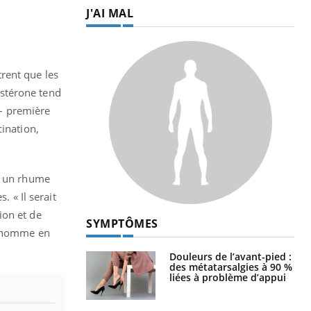
J'AI MAL
rent que les
ostérone tend
 – première
cination,
nt un rhume
. « Il serait
ion et de
SYMPTÔMES
 d’homme en
Douleurs de l’avant-pied :
des métatarsalgies à 90 %
liées à problème d’appui