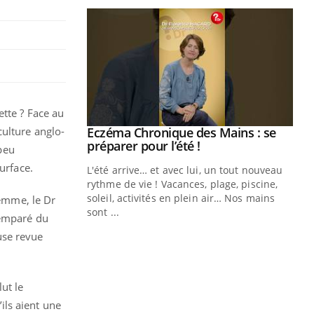
ette ? Face au
culture anglo-
ale : et si on
Eczéma Chronique des Mains : se
Youtube
ube
Youtube
préparer pour l’été !
peu
urface.
e diabète de type 2
L'été arrive… et avec lui, un tout nouveau
çues chez les
rythme de vie ! Vacances, plage, piscine,
ez les soignants.
soleil, activités en plein air… Nos mains
femme, le Dr
sont ...
 emparé du
Di
You
euse revue
Le 
nom
dia
ut le
défi
ils aient une