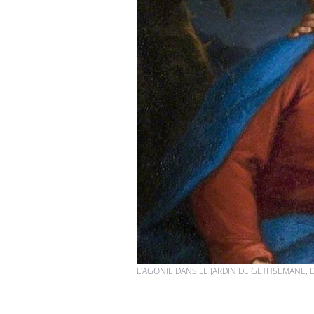
Pourquoi votre ventre
gâche-t-il les premiers
jours de vos vacances ?
Fortes chaleurs :
pourquoi le risque de
noyade grimpe-t-il ?
Le Viagra pourrait-il
freiner la propagation du
cancer ?
L'AGONIE DANS LE JARDIN DE GETHSEMANE, D