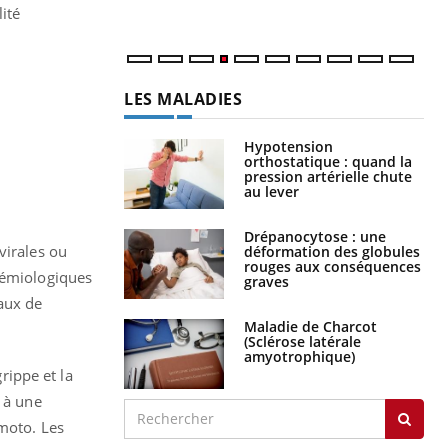
ité
LES MALADIES
Hypotension
orthostatique : quand la
pression artérielle chute
au lever
Drépanocytose : une
virales ou
déformation des globules
rouges aux conséquences
idémiologiques
graves
aux de
Maladie de Charcot
(Sclérose latérale
amyotrophique)
rippe et la
s à une
imoto. Les