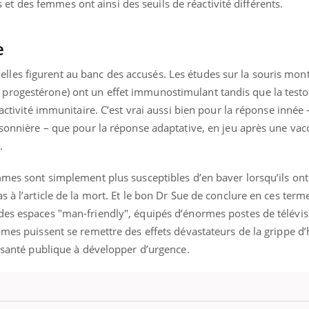
 des femmes ont ainsi des seuils de réactivité différents.
e
es figurent au banc des accusés. Les études sur la souris mont
progestérone) ont un effet immunostimulant tandis que la test
éactivité immunitaire. C’est vrai aussi bien pour la réponse innée
isonnière – que pour la réponse adaptative, en jeu après une vac
.
ommes sont simplement plus susceptibles d’en baver lorsqu’ils o
 à l’article de la mort. Et le bon Dr Sue de conclure en ces termes
des espaces "man-friendly", équipés d’énormes postes de télévis
ommes puissent se remettre des effets dévastateurs de la grippe
e santé publique à développer d’urgence.