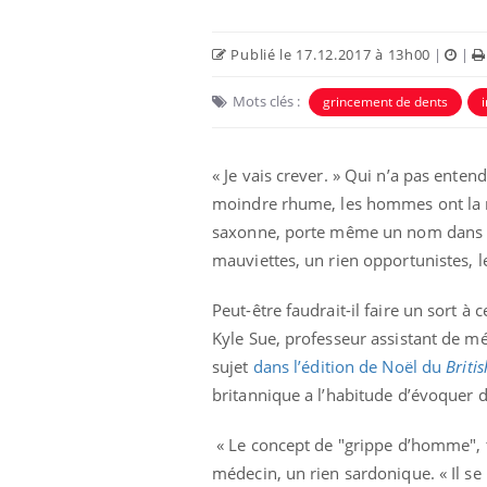
Publié le 17.12.2017 à 13h00
|
|
Mots clés :
grincement de dents
« Je vais crever. » Qui n’a pas ente
moindre rhume, les hommes ont la rép
Eczéma Chronique des Mains :
Car
Youtube
You
Youtube
expliquer ma maladie
pré
saxonne, porte même un nom dans l
mauviettes, un rien opportunistes, l
Il y a des sujets qui sont faciles à aborder...
Fati
d'autres non ! D'un côté, poser des
mêm
questions sur la maladie d'un proche c'est
care
Peut-être faudrait-il faire un sort 
montrer ...
...
Kyle Sue, professeur assistant de m
sujet
dans l’édition de Noël du
Briti
britannique a l’habitude d’évoquer d
« Le concept de "grippe d’homme", t
médecin, un rien sardonique. « Il s