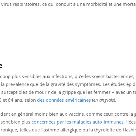
virus respiratoires, ce qui conduit à une morbidité et une mortal
e
up plus sensibles aux infections, qu’elles soient bactériennes, 
de la prévalence que de la gravité des symptômes. Les études ép
susceptibles de mourir de la grippe que les femmes – avec un t
0 et 64 ans, selon
des données américaines
(
en anglais
).
dent en général moins bien aux vaccins, comme ceux contre la g
s sont bien plus
concernées par les maladies auto-immunes
, liée
ronique, telles que l’asthme allergique ou la thyroïdite de Hash