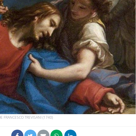
Pourquoi manger moins
Mordue 
de protéines pourrait
vacances
finalement être bénéfique
le coma
Grossesse et chaleur : ce
Mordue 
que dit la science
barracud
secouru
réflexe 
Le smartphone nuit-il à
Légionel
l'apprentissage de la
quelle e
lecture ?
contami
E FRANCESCO TREVISANI (1740)